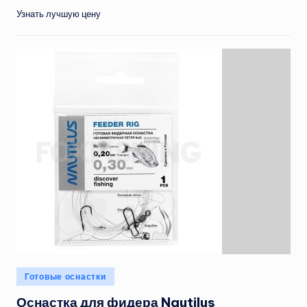
Узнать лучшую цену
Опубликовано
Готовые оснастки
в
Оснастка для фидера Nautilus