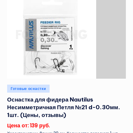
Опубликовано
Готовые оснастки
в
Оснастка для фидера Nautilus
Несимметричная Петля №21 d-0.30мм.
1шт. (Цены, отзывы)
Цена от: 139 руб.