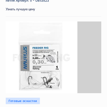
петля Артикул: 11 - 08113523
Узнать лучшую цену
Опубликовано
Готовые оснастки
в