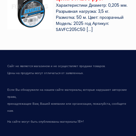
Характеристики Диаметр: 0,205 мм.
Разрывная нагрузка: 3,5 кг.
Размотка: 50 м. Цвет: прозрачный
Модель: 2025 год Артикул:
SAVFC205C50
[…]
Сайт не является магазином и не осуществляет продажи товаров.
Цены на продукты могут отличаться от заявленных.
Если Вы обнаружили на нашем сайте материалы, которые нарушают авторские
права,
принадлежащие Вам, Вашей компании или организации, пожалуйста, сообщите
нам.
На сайте могут быть опубликованы материалы 18+!