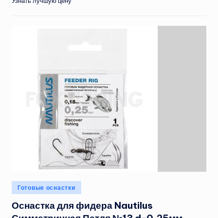
Узнать лучшую цену
Опубликовано
Готовые оснастки
в
Оснастка для фидера Nautilus