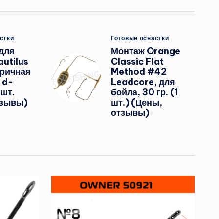
ано
Опубликовано
стки
Готовые оснастки
в
для
Монтаж Orange
utilus
Classic Flat
ричная
Method #42
 d-
Leadcore, для
шт.
бойла, 30 гр. (1
тзывы)
шт.) (Цены,
отзывы)