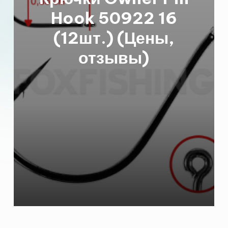
bent hook №4
(10шт.) (Цены,
отзывы)