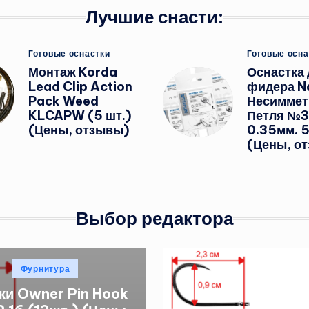
Лучшие снасти:
Опубликовано
Опубликов
Готовые оснастки
Готовые осна
в
в
Монтаж Korda
Оснастка 
Lead Clip Action
фидера Na
Pack Weed
Несиммет
KLCAPW (5 шт.)
Петля №3
(Цены, отзывы)
0.35мм. 5
(Цены, о
Выбор редактора
Опубликовано
Фурнитура
в
ки Owner Pin Hook