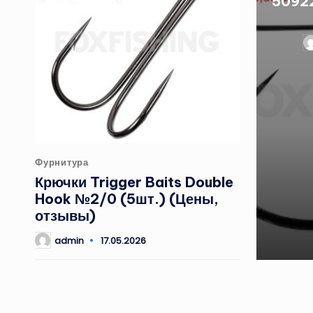
50922
З
от
Опубликовано
Фурнитура
в
Крючки Trigger Baits Double
Hook №2/0 (5шт.) (Цены,
отзывы)
admin
17.05.2026
Запись
от