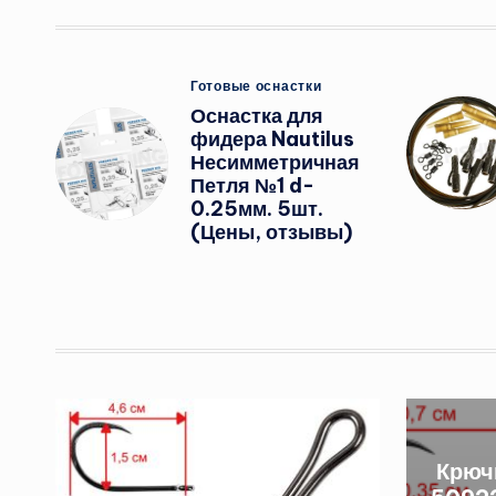
Опубликовано
Готовые оснастки
в
Оснастка для
фидера Nautilus
Несимметричная
Петля №1 d-
0.25мм. 5шт.
(Цены, отзывы)
Крюч