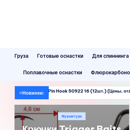
Перейти
к
содержимому
Груза
Готовые оснастки
Для спиннинга
Поплавочные оснастки
Флюрокарбоно
 Owner Pin Hook 50922 16 (12шт.) (Цены, отзывы)
Новинки:
026
 Owner Pin Hook 50922 16 (12шт.) (Цены, отзывы)
026
Опубликовано
Фурнитура
в
s
Крючки Owner Pin