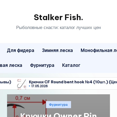
Stalker Fish.
Рыболовные снасти: каталог лучших цен
Для фидера
Зимняя леска
Монофильная л
вая леска
Фурнитура
Каталог
Крючки CF Round bent hook №4 (10шт.) (Цены, отзывы)
17.05.2026
Крючки CF Round bent hook №4 (10шт.) (Цены, отзывы)
17.05.2026
Опубликовано
Фурнитура
в
Крючки CF Round