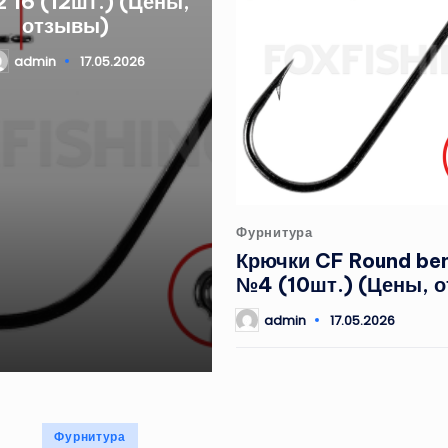
 16 (12шт.) (Цены,
отзывы)
admin
17.05.2026
апись
Опубликовано
Фурнитура
в
Крючки CF Round be
№4 (10шт.) (Цены, 
admin
17.05.2026
Запись
от
Опубликовано
Фурнитура