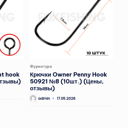
Опубликовано
Фурнитура
в
nt hook
Крючки Owner Penny Hook
отзывы)
50921 №8 (10шт.) (Цены,
отзывы)
admin
17.05.2026
Запись
от