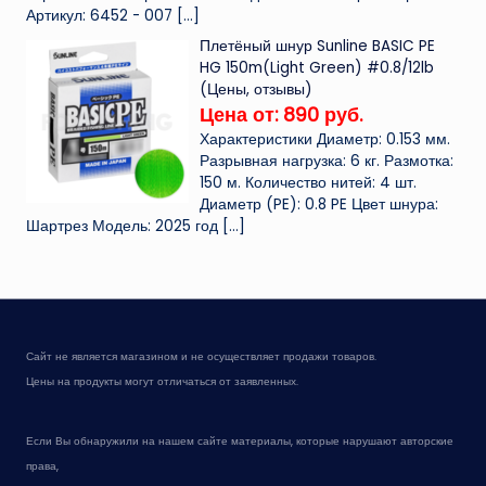
Артикул: 6452 - 007
[…]
Плетёный шнур Sunline BASIC PE
HG 150m(Light Green) #0.8/12lb
(Цены, отзывы)
Цена от: 890 руб.
Характеристики Диаметр: 0.153 мм.
Разрывная нагрузка: 6 кг. Размотка:
150 м. Количество нитей: 4 шт.
Диаметр (PE): 0.8 PE Цвет шнура:
Шартрез Модель: 2025 год
[…]
Сайт не является магазином и не осуществляет продажи товаров.
Цены на продукты могут отличаться от заявленных.
Если Вы обнаружили на нашем сайте материалы, которые нарушают авторские
права,