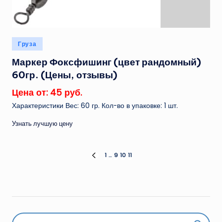
Опубликовано
Груза
в
Маркер Фоксфишинг (цвет рандомный)
60гр. (Цены, отзывы)
Цена от: 45 руб.
Характеристики Вес: 60 гр. Кол-во в упаковке: 1 шт.
Узнать лучшую цену
Пагинация
1
…
9
10
11
ПРЕД.
СТРАНИЦА
записей