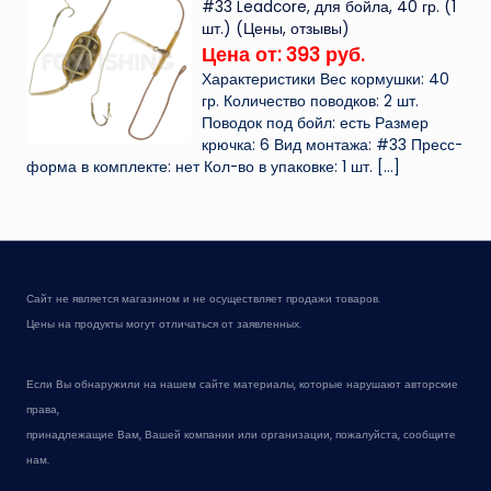
#33 Leadcore, для бойла, 40 гр. (1
шт.) (Цены, отзывы)
Цена от: 393 руб.
Характеристики Вес кормушки: 40
гр. Количество поводков: 2 шт.
Поводок под бойл: есть Размер
крючка: 6 Вид монтажа: #33 Пресс-
форма в комплекте: нет Кол-во в упаковке: 1 шт.
[…]
Сайт не является магазином и не осуществляет продажи товаров.
Цены на продукты могут отличаться от заявленных.
Если Вы обнаружили на нашем сайте материалы, которые нарушают авторские
права,
принадлежащие Вам, Вашей компании или организации, пожалуйста, сообщите
нам.