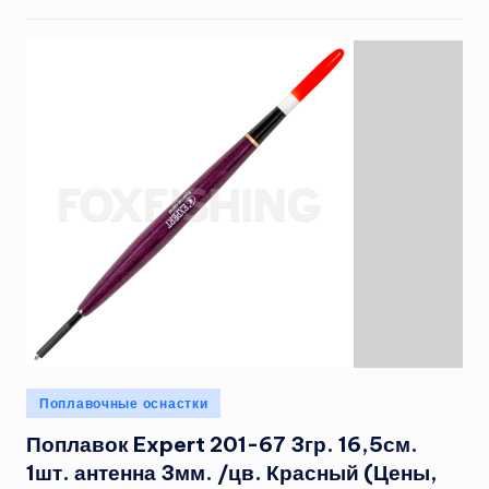
Опубликовано
Поплавочные оснастки
в
Поплавок Expert 201-67 3гр. 16,5см.
1шт. антенна 3мм. /цв. Красный (Цены,