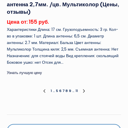
антенна 2,7мм. /цв. Мультиколор (Цены,
отзывы)
Цена от: 155 руб.
Характеристики Длина: 17 см. Грузоподъемность: 3 гр. Кол-
во в упаковке: 1 шт. Длина антенны: 6,5 см. Диаметр
антенны: 2.7 мм. Материал: Бальза Цвет антенны:
Мультиколор Толщина киля: 2,5 мм. Съемная антенна: Нет
Назначение: для стоячей воды Вид крепления: скользящий
Боковое ушко: нет Отсек для...
Узнать лучшую цену
Пагинация
1
…
5
6
7
8
9
…
11
ПРЕД.
СЛЕД.
СТРАНИЦА
СТРАНИЦА
записей