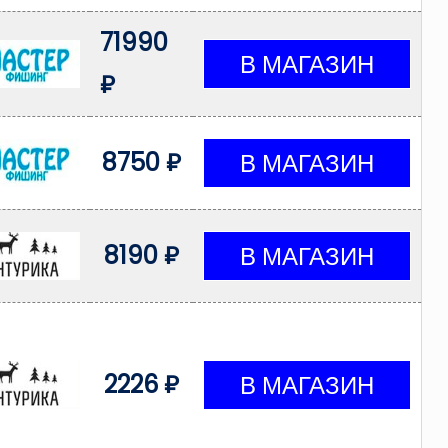
71990
₽
8750 ₽
8190 ₽
2226 ₽