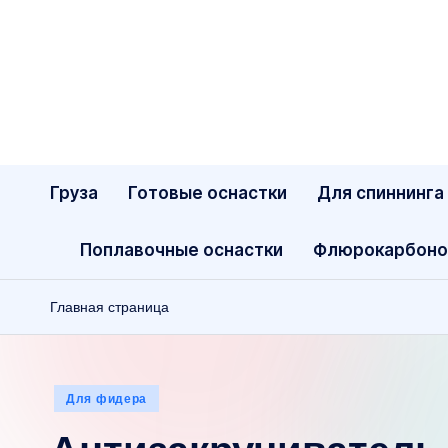
Перейти
к
содержимому
Груза
Готовые оснастки
Для спиннинга
Поплавочные оснастки
Флюрокарбоно
Главная страница
Опубликовано
Для фидера
в