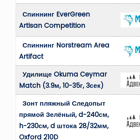
Спиннинг EverGreen
Artisan Competition
Спиннинг Norstream Area
Artifact
Удилище Okuma Ceymar
Match (3.9м, 10-35г, 3сек)
Зонт пляжный Следопыт
прямой Зелёный, d-240см,
h-230см, d штока 28/32мм,
Oxford 210D