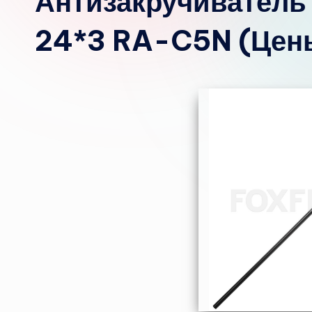
Антизакручиватель 
24*3 RA-C5N (Цен