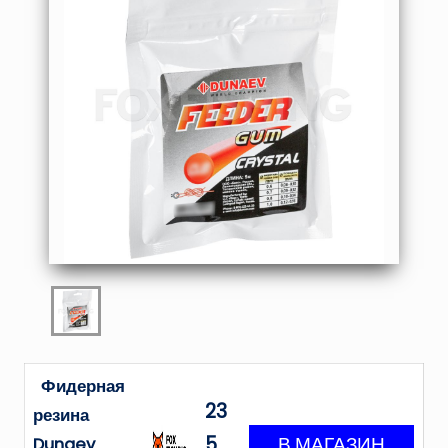
Фидерная
23
резина
5
Dunaev