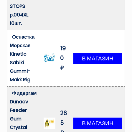
STOPS
р.004XL
10шт.
Оснастка
Морская
19
Kinetic
0
Sabiki
₽
Gummi-
Makk Rig
Фидергам
Dunaev
Feeder
26
Gum
5
Crystal