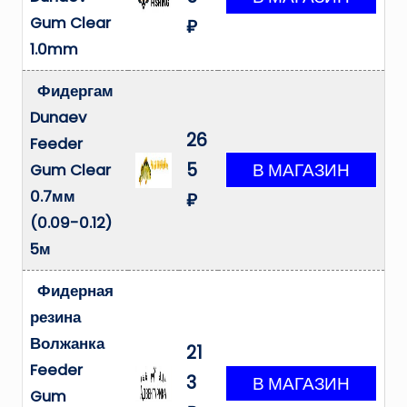
Gum Clear
₽
1.0mm
Фидергам
Dunaev
26
Feeder
5
Gum Clear
0.7мм
₽
(0.09-0.12)
5м
Фидерная
резина
Волжанка
21
Feeder
3
Gum