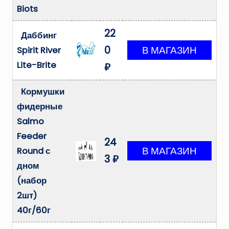
Biots
22
Даббинг
0
Spirit River
Lite-Brite
₽
Кормушки
фидерные
Salmo
Feeder
24
Round с
3 ₽
дном
(набор
2шт)
40г/60г