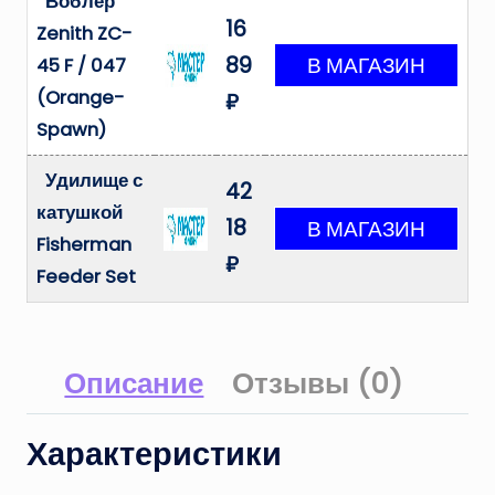
Воблер
16
Zenith ZC-
89
45 F / 047
(Orange-
₽
Spawn)
Удилище с
42
катушкой
18
Fisherman
₽
Feeder Set
Описание
Отзывы (0)
Характеристики