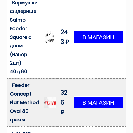
Кормушки
фидерные
Salmo
Feeder
24
Square с
3 ₽
дном
(набор
2шт)
40г/60г
Feeder
32
Concept
6
Flat Method
Oval 80
₽
грамм