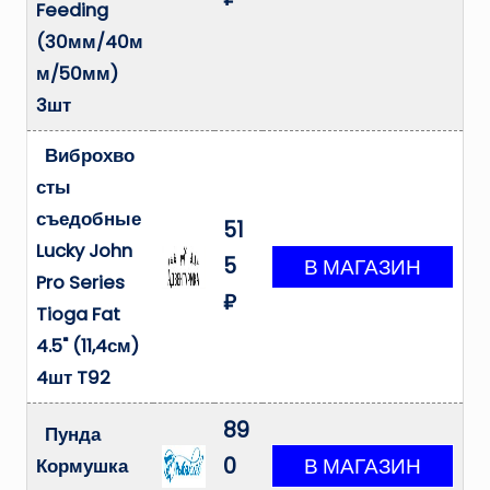
Feeding
(30мм/40м
м/50мм)
3шт
Виброхво
сты
съедобные
51
Lucky John
5
Pro Series
₽
Tioga Fat
4.5" (11,4см)
4шт T92
89
Пунда
0
Кормушка