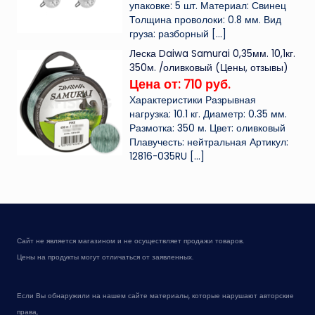
упаковке: 5 шт. Материал: Свинец
Толщина проволоки: 0.8 мм. Вид
груза: разборный
[…]
Леска Daiwa Samurai 0,35мм. 10,1кг.
350м. /оливковый (Цены, отзывы)
Цена от: 710 руб.
Характеристики Разрывная
нагрузка: 10.1 кг. Диаметр: 0.35 мм.
Размотка: 350 м. Цвет: оливковый
Плавучесть: нейтральная Артикул:
12816-035RU
[…]
Сайт не является магазином и не осуществляет продажи товаров.
Цены на продукты могут отличаться от заявленных.
Если Вы обнаружили на нашем сайте материалы, которые нарушают авторские
права,