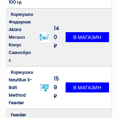
100 гр.
Кормушка
Фидерная
14
Akara
0
Металл
Конус
₽
Самосбро
с
Кормушка
15
Nautilus X-
9
Bait
Method
₽
Feeder
Feeder