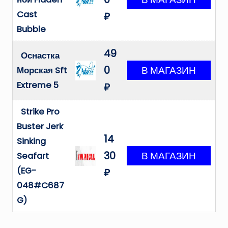
Cast
₽
Bubble
49
Оснастка
0
Морская Sft
Extreme 5
₽
Strike Pro
Buster Jerk
14
Sinking
30
Seafart
(EG-
₽
048#C687
G)