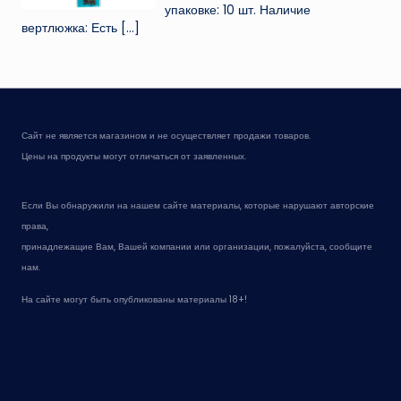
упаковке: 10 шт. Наличие
вертлюжка: Есть
[…]
Сайт не является магазином и не осуществляет продажи товаров.
Цены на продукты могут отличаться от заявленных.
Если Вы обнаружили на нашем сайте материалы, которые нарушают авторские
права,
принадлежащие Вам, Вашей компании или организации, пожалуйста, сообщите
нам.
На сайте могут быть опубликованы материалы 18+!