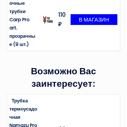
очные
трубки
110
Carp Pro
₽
art.
прозрачны
е (9 шт.)
Возможно Вас
заинтересует:
Трубка
термоусадо
чная
Namazu Pro