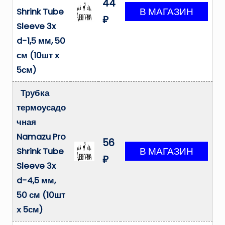
44
Shrink Tube
₽
Sleeve 3x
d-1,5 мм, 50
см (10шт х
5см)
Трубка
термоусадо
чная
Namazu Pro
56
Shrink Tube
₽
Sleeve 3x
d-4,5 мм,
50 см (10шт
х 5см)