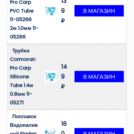
13
Pro Carp
9
PVC Tube
11-05266
₽
2м 1.0мм 11-
05266
Трубка
Cormoran
14
Pro Carp
9
Silicone
Tube 1.4м
₽
0.8мм 11-
05271
Поплавок
16
Водоналив
0
ной Fladen