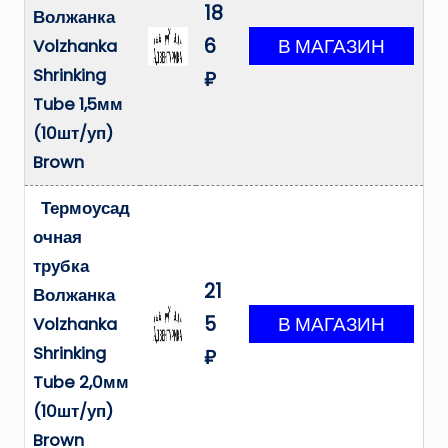
18
Волжанка
6
Volzhanka
Shrinking
₽
Tube 1,5мм
(10шт/уп)
Brown
Термоусад
очная
трубка
21
Волжанка
5
Volzhanka
Shrinking
₽
Tube 2,0мм
(10шт/уп)
Brown