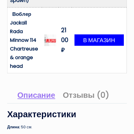
Spawn)
Воблер
Jackall
21
Rada
00
Minnow 114
Chartreuse
₽
& orange
head
Описание
Отзывы (0)
Характеристики
Длина:
50 см.