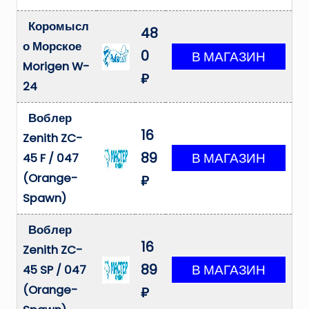
Коромысл
48
о Морское
0
Morigen W-
₽
24
Воблер
16
Zenith ZC-
89
45 F / 047
(Orange-
₽
Spawn)
Воблер
16
Zenith ZC-
89
45 SP / 047
(Orange-
₽