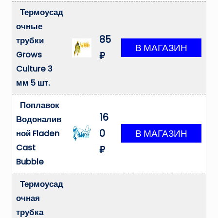
Термоусад
очные
85
трубки
Grows
₽
Culture 3
мм 5 шт.
Поплавок
16
Водоналив
0
ной Fladen
Cast
₽
Bubble
Термоусад
очная
трубка