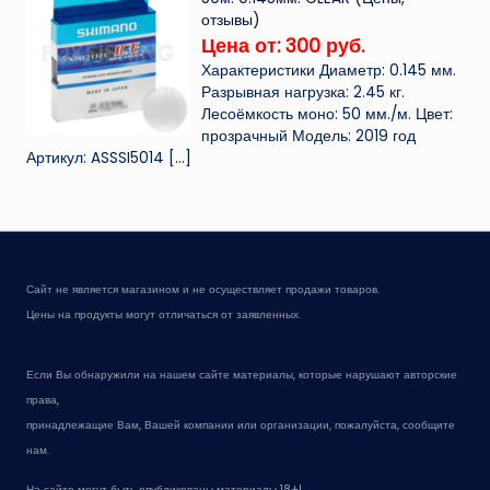
отзывы)
Цена от: 300 руб.
Характеристики Диаметр: 0.145 мм.
Разрывная нагрузка: 2.45 кг.
Лесоёмкость моно: 50 мм./м. Цвет:
прозрачный Модель: 2019 год
Артикул: ASSSI5014
[…]
Сайт не является магазином и не осуществляет продажи товаров.
Цены на продукты могут отличаться от заявленных.
Если Вы обнаружили на нашем сайте материалы, которые нарушают авторские
права,
принадлежащие Вам, Вашей компании или организации, пожалуйста, сообщите
нам.
На сайте могут быть опубликованы материалы 18+!