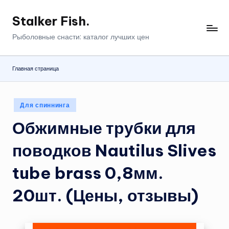
Stalker Fish.
Перейти
к
Рыболовные снасти: каталог лучших цен
содержимому
Главная страница
Опубликовано
Для спиннинга
в
Обжимные трубки для
поводков Nautilus Slives
tube brass 0,8мм.
20шт. (Цены, отзывы)