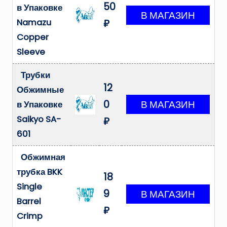
50
в Упаковке
Namazu
₽
Copper
Sleeve
Трубки
12
Обжимные
0
в Упаковке
Saikyo SA-
₽
601
Обжимная
трубка BKK
18
Single
9
Barrel
₽
Crimp