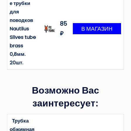
е трубки
для
поводков
85
Nautilus
₽
Slives tube
brass
0,8мм.
20шт.
Возможно Вас
заинтересует:
Трубка
обжимная