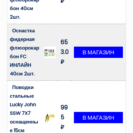
₽
бон 40см
2шт.
Оснастка
фидерная
65
флюорокар
3.0
бон FC
₽
ИНЛАЙН
40см 2шт.
Поводки
стальные
Lucky John
99
SSW 7X7
5
оснащенны
₽
е 15см