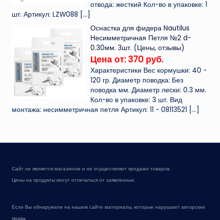
отвода: жесткий Кол-во в упаковке: 1
шт. Артикул: LZW088
[…]
Оснастка для фидера Nautilus
Несимметричная Петля №2 d-
0.30мм. 3шт. (Цены, отзывы)
Цена от: 370 руб.
Характеристики Вес кормушки: 40 -
120 гр. Диаметр поводка: Без
поводка мм. Диаметр лески: 0.3 мм.
Кол-во в упаковке: 3 шт. Вид
монтажа: несимметричная петля Артикул: 11 - 08113521
[…]
Сайт не является магазином и не осуществляет продажи товаров.
Цены на продукты могут отличаться от заявленных.
Если Вы обнаружили на нашем сайте материалы, которые нарушают авторские
права,