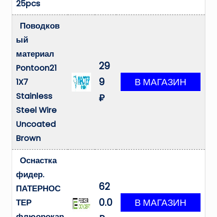
25pcs
Поводков
ый
материал
29
Pontoon21
9
1X7
Stainless
₽
Steel Wire
Uncoated
Brown
Оснастка
фидер.
62
ПАТЕРНОС
0.0
ТЕР
флюорокар