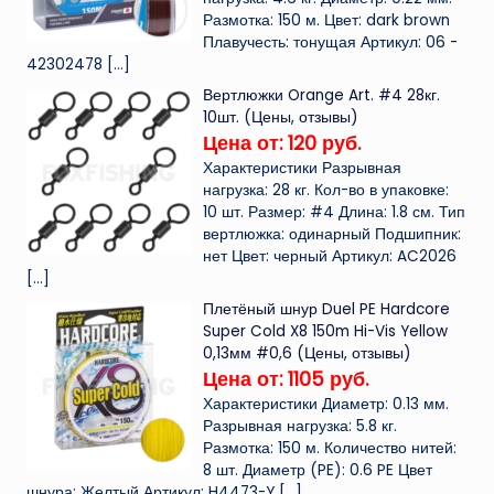
Размотка: 150 м. Цвет: dark brown
Плавучесть: тонущая Артикул: 06 -
42302478
[…]
Вертлюжки Orange Art. #4 28кг.
10шт. (Цены, отзывы)
Цена от: 120 руб.
Характеристики Разрывная
нагрузка: 28 кг. Кол-во в упаковке:
10 шт. Размер: #4 Длина: 1.8 см. Тип
вертлюжка: одинарный Подшипник:
нет Цвет: черный Артикул: AC2026
[…]
Плетёный шнур Duel PE Hardcore
Super Cold X8 150m Hi-Vis Yellow
0,13мм #0,6 (Цены, отзывы)
Цена от: 1105 руб.
Характеристики Диаметр: 0.13 мм.
Разрывная нагрузка: 5.8 кг.
Размотка: 150 м. Количество нитей:
8 шт. Диаметр (PE): 0.6 PE Цвет
шнура: Желтый Артикул: H4473-Y
[…]