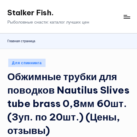
Stalker Fish.
Перейти
к
Рыболовные снасти: каталог лучших цен
содержимому
Главная страница
Опубликовано
Для спиннинга
в
Обжимные трубки для
поводков Nautilus Slives
tube brass 0,8мм 60шт.
(3уп. по 20шт.) (Цены,
отзывы)