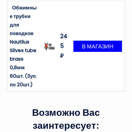
Обжимны
е трубки
для
поводков
24
Nautilus
5
Slives tube
₽
brass
0,8мм
60шт. (3уп.
по 20шт.)
Возможно Вас
заинтересует: