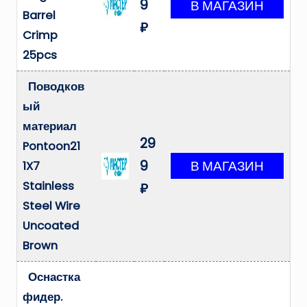
9
Barrel
₽
Crimp
25pcs
Поводков
ый
материал
29
Pontoon21
9
1X7
Stainless
₽
Steel Wire
Uncoated
Brown
Оснастка
фидер.