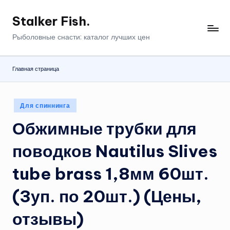
Stalker Fish.
Перейти
к
Рыболовные снасти: каталог лучших цен
содержимому
Главная страница
Опубликовано
Для спиннинга
в
Обжимные трубки для
поводков Nautilus Slives
tube brass 1,8мм 60шт.
(3уп. по 20шт.) (Цены,
отзывы)