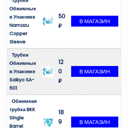
Трубки
Обжимные
50
в Упаковке
Namazu
₽
Copper
Sleeve
Трубки
12
Обжимные
0
в Упаковке
Saikyo SA-
₽
601
Обжимная
трубка BKK
18
Single
9
Barrel