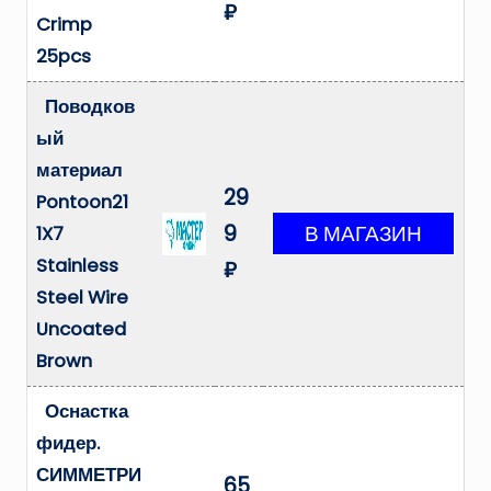
₽
Crimp
25pcs
Поводков
ый
материал
29
Pontoon21
9
1X7
Stainless
₽
Steel Wire
Uncoated
Brown
Оснастка
фидер.
СИММЕТРИ
65