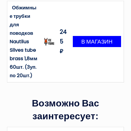
Обжимны
е трубки
для
24
поводков
5
Nautilus
Slives tube
₽
brass 1,8мм
60шт. (3уп.
по 20шт.)
Возможно Вас
заинтересует: