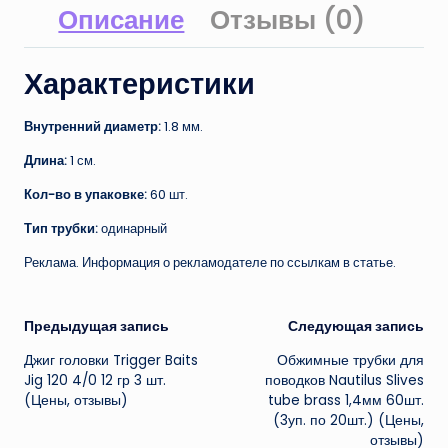
Описание
Отзывы (0)
Характеристики
Внутренний диаметр:
1.8 мм.
Длина:
1 см.
Кол-во в упаковке:
60 шт.
Тип трубки:
одинарный
Реклама. Информация о рекламодателе по ссылкам в статье.
Навигация
Предыдущая запись
Следующая запись
Джиг головки Trigger Baits
Обжимные трубки для
записи
Jig 120 4/0 12 гр 3 шт.
поводков Nautilus Slives
(Цены, отзывы)
tube brass 1,4мм 60шт.
(3уп. по 20шт.) (Цены,
отзывы)