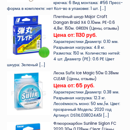
крючка: 6 Вид монтажа: #56 Пресс-
форма в комплекте: нет Кол-во в упаковке: 1 шт.
[…]
Плетёный шнур Major Craft
Dangan Braid X4 0.10мм. PE-0.6
4,8кг. 150м. GREEN (Цены, отзывы)
Цена от: 1130 руб.
Характеристики Диаметр: 0.10 мм.
Разрывная нагрузка: 4.8 кг.
Размотка: 150 м. Количество нитей:
4 шт. Диаметр (PE): 0.6 PE Цвет
шнура: Зеленый
[…]
Леска Sufix Ice Magic 50м 0.38мм
CLEAR (Цены, отзывы)
Цена от: 65 руб.
Характеристики Диаметр: 0.38 мм.
Разрывная нагрузка: 12.3 кг.
Лесоёмкость моно: 50 мм./м. Цвет:
прозрачный Модель: 2020 год
Артикул: DS1XL038024A5I
[…]
Флюорокарбон Sunline Siglon FC
2020 30м 0.128мм Clear (Цены,