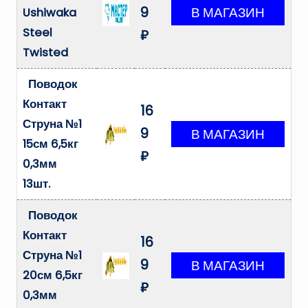
9
Ushiwaka
Steel
₽
Twisted
Поводок
Контакт
16
Струна №1
9
15см 6,5кг
₽
0,3мм
13шт.
Поводок
Контакт
16
Струна №1
9
20см 6,5кг
₽
0,3мм