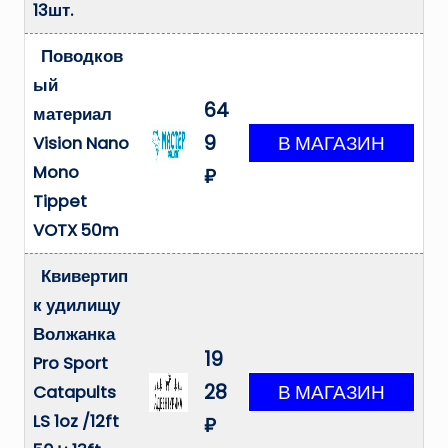
13шт.
Поводков
ый
64
материал
9
Vision Nano
Mono
₽
Tippet
VOTX 50m
Квивертип
к удилищу
Волжанка
19
Pro Sport
28
Catapults
LS 1oz /12ft
₽