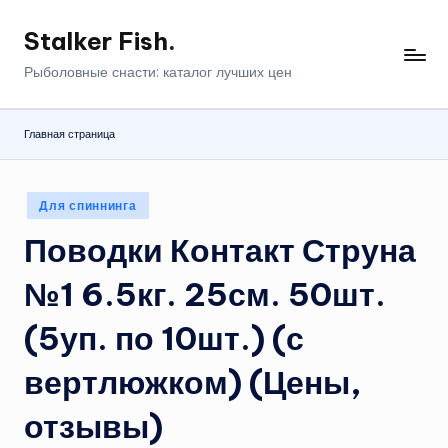
Stalker Fish.
Перейти
к
Рыболовные снасти: каталог лучших цен
содержимому
Главная страница
Опубликовано
Для спиннинга
в
Поводки Контакт Струна
№1 6.5кг. 25см. 50шт.
(5уп. по 10шт.) (с
вертлюжком) (Цены,
отзывы)