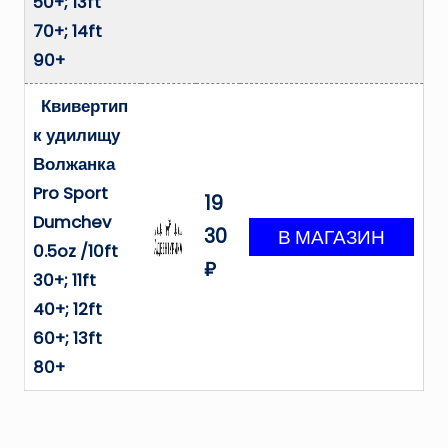
50+; 13ft
70+; 14ft
90+
Квивертип
к удилищу
Волжанка
Pro Sport
19
Dumchev
30
0.5oz /10ft
₽
30+; 11ft
40+; 12ft
60+; 13ft
80+