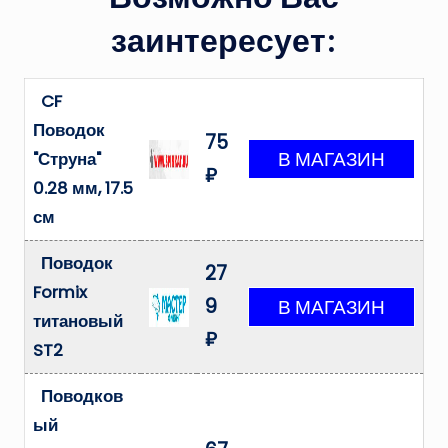
заинтересует:
CF
Поводок
75
"Струна"
₽
0.28 мм, 17.5
см
Поводок
27
Formix
9
титановый
₽
ST2
Поводков
ый