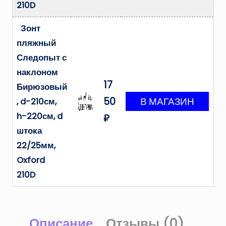
210D
Зонт
пляжный
Следопыт с
наклоном
17
Бирюзовый
50
, d-210см,
h-220см, d
₽
штока
22/25мм,
Oxford
210D
Описание
Отзывы (0)