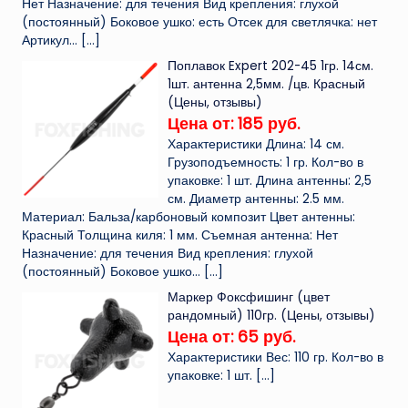
Нет Назначение: для течения Вид крепления: глухой
(постоянный) Боковое ушко: есть Отсек для светлячка: нет
Артикул...
[…]
Поплавок Expert 202-45 1гр. 14см.
1шт. антенна 2,5мм. /цв. Красный
(Цены, отзывы)
Цена от: 185 руб.
Характеристики Длина: 14 см.
Грузоподъемность: 1 гр. Кол-во в
упаковке: 1 шт. Длина антенны: 2,5
см. Диаметр антенны: 2.5 мм.
Материал: Бальза/карбоновый композит Цвет антенны:
Красный Толщина киля: 1 мм. Съемная антенна: Нет
Назначение: для течения Вид крепления: глухой
(постоянный) Боковое ушко...
[…]
Маркер Фоксфишинг (цвет
рандомный) 110гр. (Цены, отзывы)
Цена от: 65 руб.
Характеристики Вес: 110 гр. Кол-во в
упаковке: 1 шт.
[…]