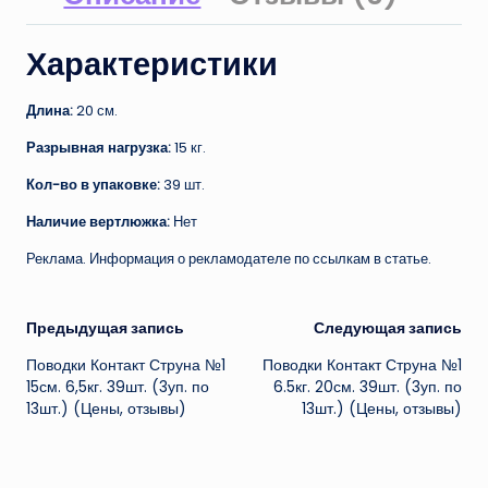
Характеристики
Длина:
20 см.
Разрывная нагрузка:
15 кг.
Кол-во в упаковке:
39 шт.
Наличие вертлюжка:
Нет
Реклама. Информация о рекламодателе по ссылкам в статье.
Навигация
Предыдущая запись
Следующая запись
Поводки Контакт Струна №1
Поводки Контакт Струна №1
записи
15см. 6,5кг. 39шт. (3уп. по
6.5кг. 20см. 39шт. (3уп. по
13шт.) (Цены, отзывы)
13шт.) (Цены, отзывы)