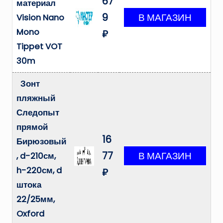
67
материал
9
Vision Nano
Mono
₽
Tippet VOT
30m
Зонт
пляжный
Следопыт
прямой
16
Бирюзовый
77
, d-210см,
h-220см, d
₽
штока
22/25мм,
Oxford