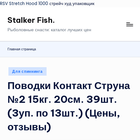
RSV Stretch Hood 1000
стрейч худ упаковщик
Stalker Fish.
Перейти
к
Рыболовные снасти: каталог лучших цен
содержимому
Главная страница
Опубликовано
Для спиннинга
в
Поводки Контакт Струна
№2 15кг. 20см. 39шт.
(3уп. по 13шт.) (Цены,
отзывы)