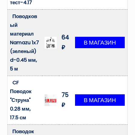
тест-4.17
Поводков
ый
материал
64
Namazu 1х7
₽
(зеленый)
d-0.45 мм,
5 м
CF
Поводок
75
"Струна"
₽
0.28 мм,
17.5 см
Поводок