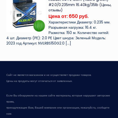
#2.0/0.235mm 16.40kg/35lb (Цены,
отзывы)
Цена от: 650 руб.
Характеристики Диаметр: 0.235 мм.
Разрывная нагрузка: 16.4 кг.
Размотка: 150 м. Количество нитей:
4 шт. Диаметр (PE): 2.0 PE Цвет шнура: Зеленый Модель:
2023 год Артикул: NVLRBS150G2.0
[…]
Сайт не является магазином и не осуществляет продажи товаров.
Цены на продукты могут отличаться от заявленных.
Если Вы обнаружили на нашем сайте материалы, которые нарушают авторские
права,
принадлежащие Вам, Вашей компании или организации, пожалуйста, сообщите
нам.