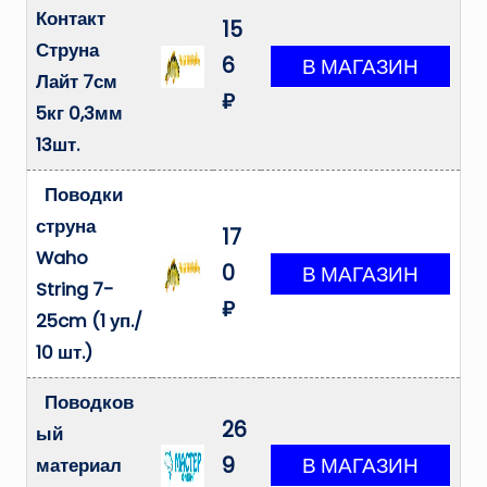
Контакт
15
Струна
6
Лайт 7см
₽
5кг 0,3мм
13шт.
Поводки
струна
17
Waho
0
String 7-
₽
25cm (1 уп./
10 шт.)
Поводков
26
ый
9
материал