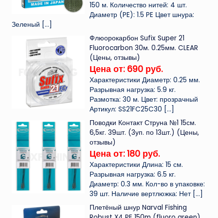
150 м. Количество нитей: 4 шт.
Диаметр (PE): 1.5 PE Цвет шнура:
Зеленый
[…]
Флюорокарбон Sufix Super 21
Fluorocarbon 30м. 0.25мм. CLEAR
(Цены, отзывы)
Цена от: 690 руб.
Характеристики Диаметр: 0.25 мм.
Разрывная нагрузка: 5.9 кг.
Размотка: 30 м. Цвет: прозрачный
Артикул: SS21FC25C30
[…]
Поводки Контакт Струна №1 15см.
6,5кг. 39шт. (3уп. по 13шт.) (Цены,
отзывы)
Цена от: 180 руб.
Характеристики Длина: 15 см.
Разрывная нагрузка: 6.5 кг.
Диаметр: 0.3 мм. Кол-во в упаковке:
39 шт. Наличие вертлюжка: Нет
[…]
Плетёный шнур Narval Fishing
Robust X4 PE 150m (fluoro green)