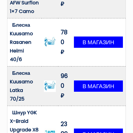
AFW Surflon
₽
1×7 Camo
Блесна
78
Kuusamo
0
Rasanen
Helmi
₽
40/6
Блесна
96
Kuusamo
0
Latka
₽
70/25
Шнур YGK
X-Braid
23
Upgrade X8