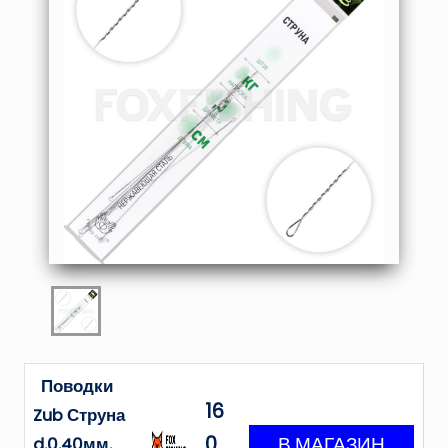
Поводки
16
Zub Струна
0
d.0.40мм.