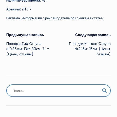
Наличие вертлюжка:
нет
Артикул:
ZFL017
Реклама. Информация о рекламодателе по ссылкам в статье.
Навигация
Предыдущая запись
Следующая запись
Поводки Zub Струна
Поводки Контакт Струна
записи
d.0.35мм. 13кг. 30см. 7шт.
№2 15кг. 15см. (Цены,
(Цены, отзывы)
отзывы)