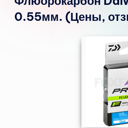
Флюорокарбон Daiw
0.55мм. (Цены, от