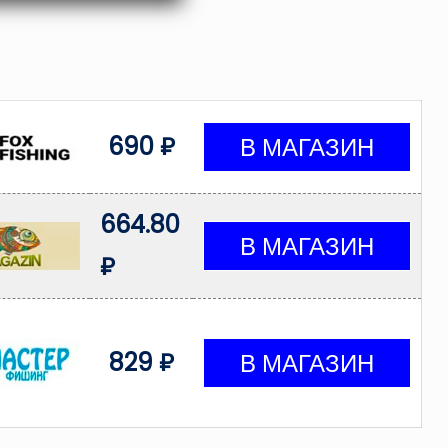
690 ₽
664.80
₽
829 ₽