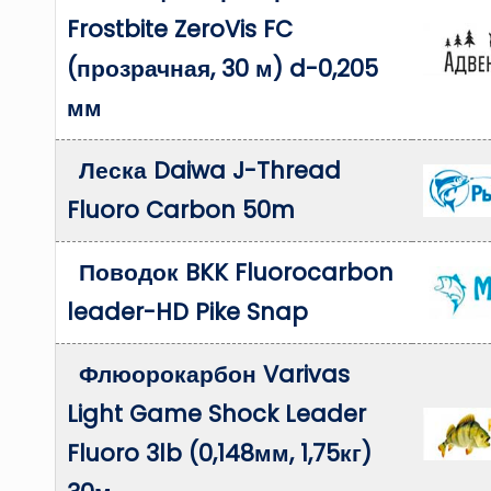
Frostbite ZeroVis FC
(прозрачная, 30 м) d-0,205
мм
Леска Daiwa J-Thread
Fluoro Carbon 50m
Поводок BKK Fluorocarbon
leader-HD Pike Snap
Флюорокарбон Varivas
Light Game Shock Leader
Fluoro 3lb (0,148мм, 1,75кг)