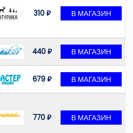
310 ₽
440 ₽
679 ₽
770 ₽