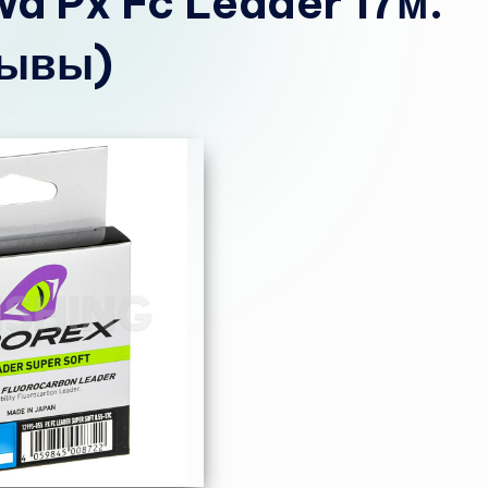
a Px Fc Leader 17м.
зывы)