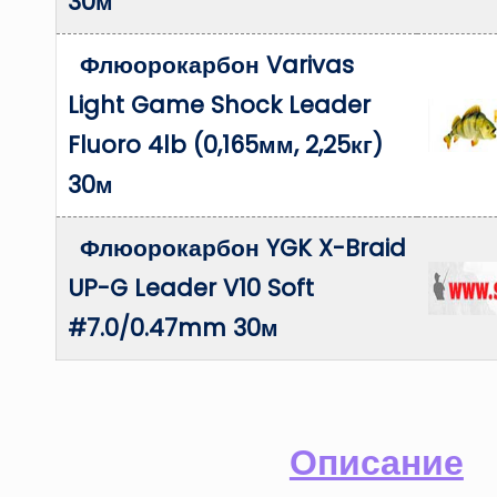
30м
Флюорокарбон Varivas
Light Game Shock Leader
Fluoro 4lb (0,165мм, 2,25кг)
30м
Флюорокарбон YGK X-Braid
UP-G Leader V10 Soft
#7.0/0.47mm 30м
Описание