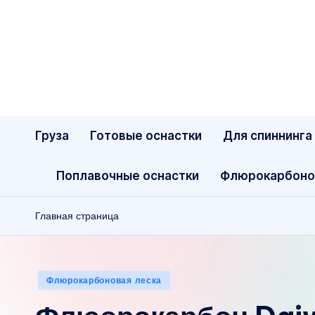
Перейти
к
содержимому
Груза
Готовые оснастки
Для спиннинга
Поплавочные оснастки
Флюрокарбоно
Главная страница
Опубликовано
Флюрокарбоновая леска
в