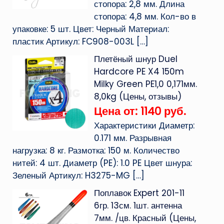
стопора: 2,8 мм. Длина
стопора: 4,8 мм. Кол-во в
упаковке: 5 шт. Цвет: Черный Материал:
пластик Артикул: FC908-003L
[…]
Плетёный шнур Duel
Hardcore PE X4 150m
Milky Green PE1,0 0,171мм.
8,0kg (Цены, отзывы)
Цена от: 1140 руб.
Характеристики Диаметр:
0.171 мм. Разрывная
нагрузка: 8 кг. Размотка: 150 м. Количество
нитей: 4 шт. Диаметр (PE): 1.0 PE Цвет шнура:
Зеленый Артикул: H3275-MG
[…]
Поплавок Expert 201-11
6гр. 13см. 1шт. антенна
7мм. /цв. Красный (Цены,