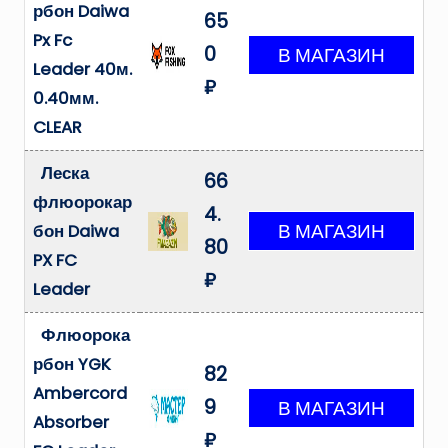
рбон Daiwa
65
Px Fc
0
Leader 40м.
₽
0.40мм.
CLEAR
Леска
66
флюорокар
4.
бон Daiwa
80
PX FC
₽
Leader
Флюорока
рбон YGK
82
Ambercord
9
Absorber
₽