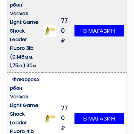
рбон
Varivas
77
Light Game
0
Shock
Leader
₽
Fluoro 3lb
(0,148мм,
1,75кг) 30м
Флюорока
рбон
Varivas
Light Game
77
Shock
0
Leader
₽
Fluoro 4lb