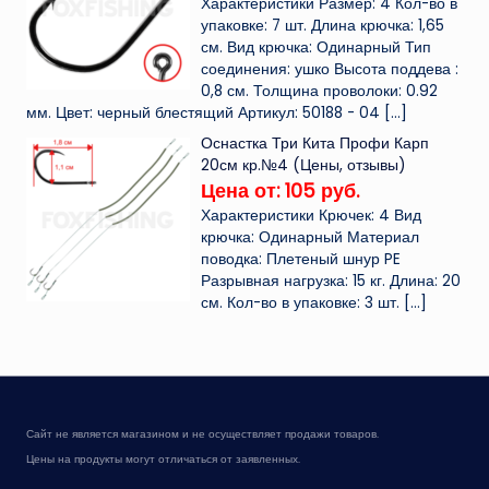
Характеристики Размер: 4 Кол-во в
упаковке: 7 шт. Длина крючка: 1,65
см. Вид крючка: Одинарный Тип
соединения: ушко Высота поддева :
0,8 см. Толщина проволоки: 0.92
мм. Цвет: черный блестящий Артикул: 50188 - 04
[…]
Оснастка Три Кита Профи Карп
20см кр.№4 (Цены, отзывы)
Цена от: 105 руб.
Характеристики Крючек: 4 Вид
крючка: Одинарный Материал
поводка: Плетеный шнур PE
Разрывная нагрузка: 15 кг. Длина: 20
см. Кол-во в упаковке: 3 шт.
[…]
Сайт не является магазином и не осуществляет продажи товаров.
Цены на продукты могут отличаться от заявленных.