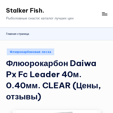
Stalker Fish.
Перейти
к
Рыболовные снасти: каталог лучших цен
содержимому
Главная страница
Опубликовано
Флюрокарбоновая леска
в
Флюорокарбон Daiwa
Px Fc Leader 40м.
0.40мм. CLEAR (Цены,
отзывы)