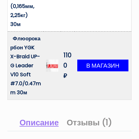
(0,165мм,
2,25кг)
30м
Флюорока
рбон YGK
110
X-Braid UP-
0
G Leader
V10 Soft
₽
#7.0/0.47m
m 30м
Описание
Отзывы (1)