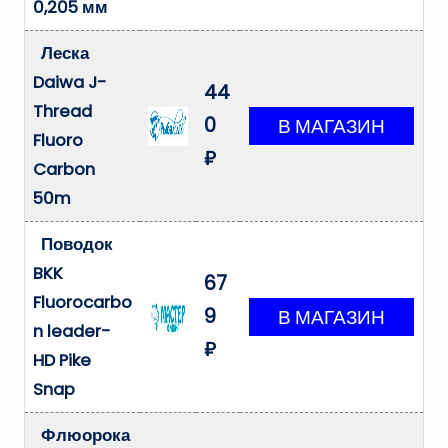
0,205 мм
Леска
Daiwa J-
44
Thread
0
Fluoro
₽
Carbon
50m
Поводок
BKK
67
Fluorocarbo
9
n leader-
₽
HD Pike
Snap
Флюорока