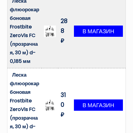
Леска
флюорокар
боновая
28
Frostbite
8
ZeroVis FC
₽
(прозрачна
я, 30 м) d-
0,185 мм
Леска
флюорокар
боновая
31
Frostbite
0
ZeroVis FC
₽
(прозрачна
я, 30 м) d-