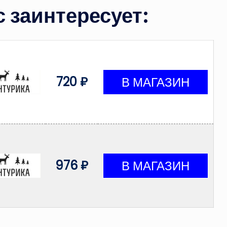
 заинтересует:
720 ₽
976 ₽