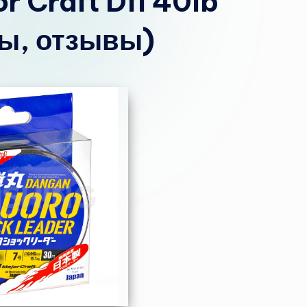
 Craft Dfl 40lb
ы, отзывы)