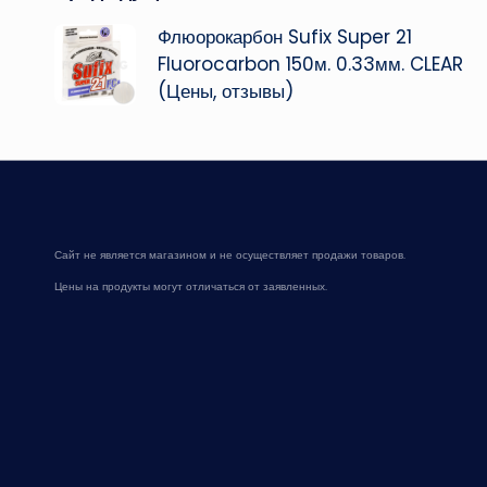
Навигация
Флюорокарбон Sufix Super 21
записи
Fluorocarbon 150м. 0.33мм. CLEAR
(Цены, отзывы)
Сайт не является магазином и не осуществляет продажи товаров.
Цены на продукты могут отличаться от заявленных.