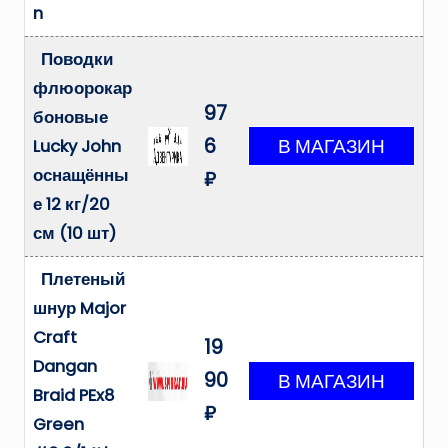
n
Поводки
флюорокар
97
боновые
6
Lucky John
оснащённы
₽
е 12 кг/20
см (10 шт)
Плетеный
шнур Major
Craft
19
Dangan
90
Braid PEx8
₽
Green