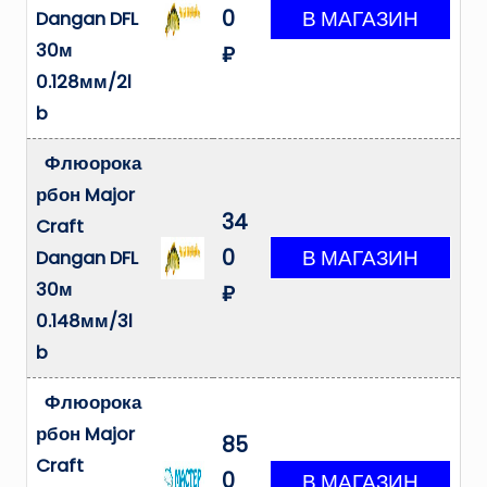
0
Dangan DFL
30м
₽
0.128мм/2l
b
Флюорока
рбон Major
34
Craft
0
Dangan DFL
30м
₽
0.148мм/3l
b
Флюорока
рбон Major
85
Craft
0