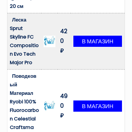
20 см
Леска
Sprut
42
Skyline FC
0
Compositio
₽
n Evo Tech
Major Pro
Поводков
ый
Материал
49
Ryobi 100%
0
Fluorocarbo
₽
n Celestial
Craftsma