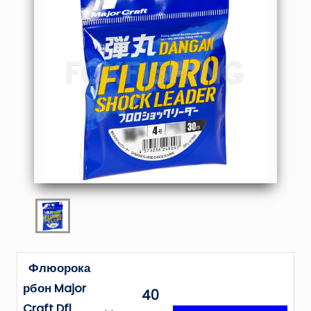
Флюорока
рбон Major
40
Craft Dfl