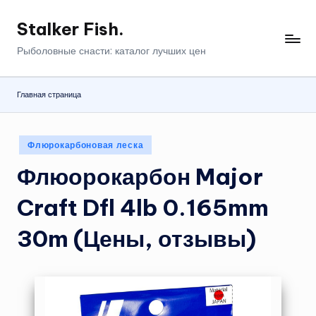
Stalker Fish.
Перейти
к
Рыболовные снасти: каталог лучших цен
содержимому
Главная страница
Опубликовано
Флюрокарбоновая леска
в
Флюорокарбон Major
Craft Dfl 4lb 0.165mm
30m (Цены, отзывы)