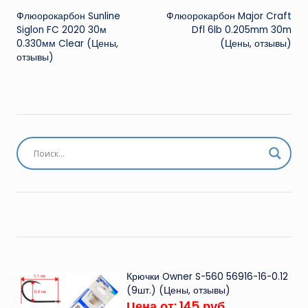
Флюорокарбон Sunline
Флюорокарбон Major Craft
записи
Siglon FC 2020 30м
Dfl 6lb 0.205mm 30m
0.330мм Clear (Цены,
(Цены, отзывы)
отзывы)
Крючки Owner S-560 56916-16-0.12
(9шт.) (Цены, отзывы)
Цена от: 145 руб.