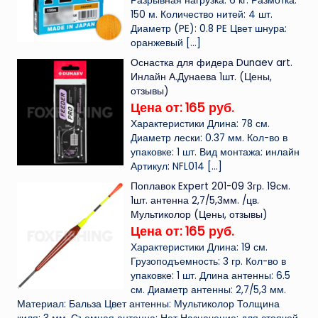
Разрывная нагрузка: 6 кг. Размотка:
150 м. Количество нитей: 4 шт.
Диаметр (PE): 0.8 PE Цвет шнура:
оранжевый
[…]
Оснастка для фидера Dunaev art.
Инлайн А.Дунаева 1шт. (Цены,
отзывы)
Цена от: 165 руб.
Характеристики Длина: 78 см.
Диаметр лески: 0.37 мм. Кол-во в
упаковке: 1 шт. Вид монтажа: инлайн
Артикул: NFL014
[…]
Поплавок Expert 201-09 3гр. 19см.
1шт. антенна 2,7/5,3мм. /цв.
Мультиколор (Цены, отзывы)
Цена от: 165 руб.
Характеристики Длина: 19 см.
Грузоподъемность: 3 гр. Кол-во в
упаковке: 1 шт. Длина антенны: 6.5
см. Диаметр антенны: 2,7/5,3 мм.
Материал: Бальза Цвет антенны: Мультиколор Толщина