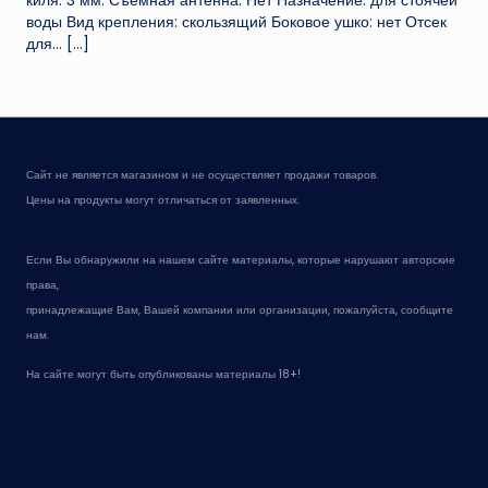
киля: 3 мм. Съемная антенна: Нет Назначение: для стоячей
воды Вид крепления: скользящий Боковое ушко: нет Отсек
для...
[…]
Сайт не является магазином и не осуществляет продажи товаров.
Цены на продукты могут отличаться от заявленных.
Если Вы обнаружили на нашем сайте материалы, которые нарушают авторские
права,
принадлежащие Вам, Вашей компании или организации, пожалуйста, сообщите
нам.
На сайте могут быть опубликованы материалы 18+!