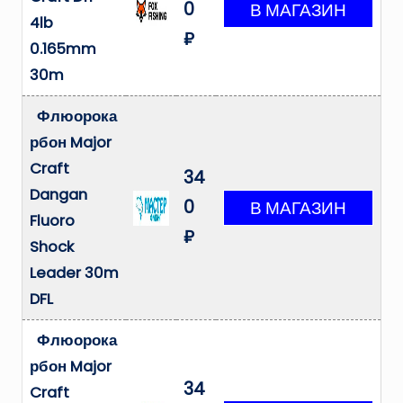
0
4lb
₽
0.165mm
30m
Флюорока
рбон Major
Craft
34
Dangan
0
Fluoro
₽
Shock
Leader 30m
DFL
Флюорока
рбон Major
34
Craft