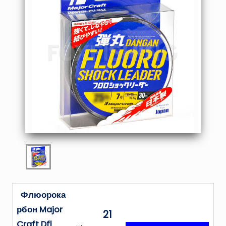
Флюорока
рбон Major
21
Craft Dfl