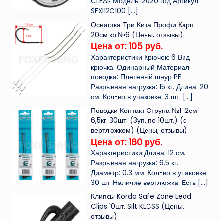
CLEAR Модель: 2020 год Артикул:
SFXI12C100
[…]
Оснастка Три Кита Профи Карп
20см кр.№6 (Цены, отзывы)
Цена от: 105 руб.
Характеристики Крючек: 6 Вид
крючка: Одинарный Материал
поводка: Плетеный шнур PE
Разрывная нагрузка: 15 кг. Длина: 20
см. Кол-во в упаковке: 3 шт.
[…]
Поводки Контакт Струна №1 12см.
6,5кг. 30шт. (3уп. по 10шт.) (с
вертлюжком) (Цены, отзывы)
Цена от: 180 руб.
Характеристики Длина: 12 см.
Разрывная нагрузка: 6.5 кг.
Диаметр: 0.3 мм. Кол-во в упаковке:
30 шт. Наличие вертлюжка: Есть
[…]
Клипсы Korda Safe Zone Lead
Clips 10шт. Silt KLCSS (Цены,
отзывы)