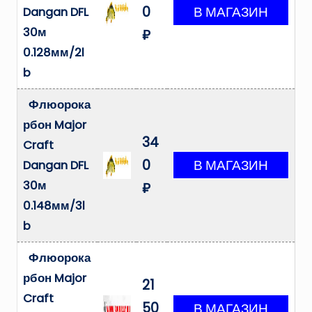
0
Dangan DFL
30м
₽
0.128мм/2l
b
Флюорока
рбон Major
34
Craft
0
Dangan DFL
30м
₽
0.148мм/3l
b
Флюорока
рбон Major
21
Craft
50