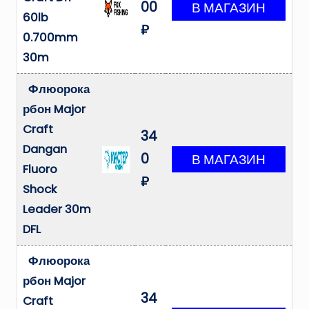
00
60lb
₽
0.700mm
30m
Флюорока
рбон Major
Craft
34
Dangan
0
Fluoro
₽
Shock
Leader 30m
DFL
Флюорока
рбон Major
34
Craft