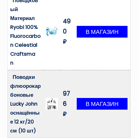
Поводков
ый
Материал
49
Ryobi 100%
0
Fluorocarbo
₽
n Celestial
Craftsma
n
Поводки
флюорокар
97
боновые
6
Lucky John
оснащённы
₽
е 12 кг/20
см (10 шт)