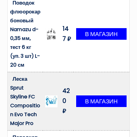
Поводок
флюорокар
боновый
14
Namazu d-
0,35 мм,
7 ₽
тест 6 кг
(уп. 3 шт) L-
20 см
Леска
Sprut
42
Skyline FC
0
Compositio
₽
n Evo Tech
Major Pro