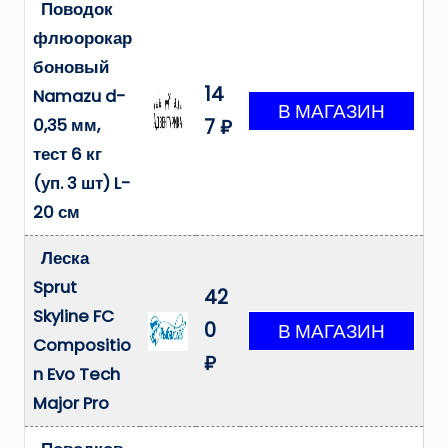
Поводок
флюорокар
боновый
14
Namazu d-
0,35 мм,
7 ₽
тест 6 кг
(уп. 3 шт) L-
20 см
Леска
Sprut
42
Skyline FC
0
Compositio
₽
n Evo Tech
Major Pro