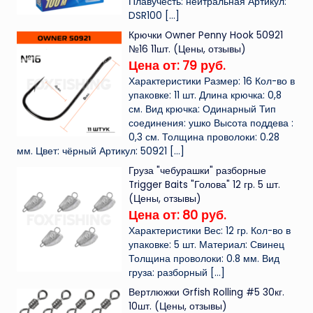
Плавучесть: нейтральная Артикул:
DSR100
[…]
Крючки Owner Penny Hook 50921
№16 11шт. (Цены, отзывы)
Цена от: 79 руб.
Характеристики Размер: 16 Кол-во в
упаковке: 11 шт. Длина крючка: 0,8
см. Вид крючка: Одинарный Тип
соединения: ушко Высота поддева :
0,3 см. Толщина проволоки: 0.28
мм. Цвет: чёрный Артикул: 50921
[…]
Груза "чебурашки" разборные
Trigger Baits "Голова" 12 гр. 5 шт.
(Цены, отзывы)
Цена от: 80 руб.
Характеристики Вес: 12 гр. Кол-во в
упаковке: 5 шт. Материал: Свинец
Толщина проволоки: 0.8 мм. Вид
груза: разборный
[…]
Вертлюжки Grfish Rolling #5 30кг.
10шт. (Цены, отзывы)