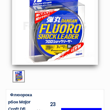
Флюорока
рбон Major
23
Craft Dfl