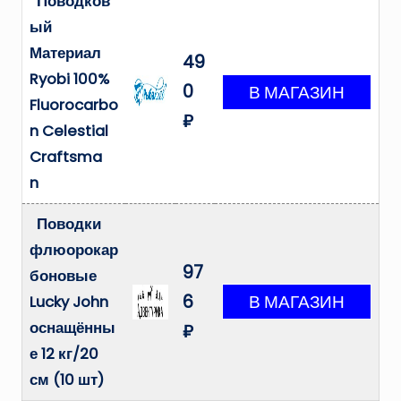
Поводков
ый
Материал
49
Ryobi 100%
0
Fluorocarbo
₽
n Celestial
Craftsma
n
Поводки
флюорокар
97
боновые
6
Lucky John
оснащённы
₽
е 12 кг/20
см (10 шт)