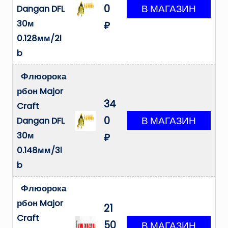
0
Dangan DFL
30м
₽
0.128мм/2l
b
Флюорока
рбон Major
34
Craft
0
Dangan DFL
30м
₽
0.148мм/3l
b
Флюорока
рбон Major
21
Craft
50