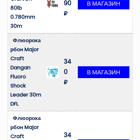
90
80lb
₽
0.780mm
30m
Флюорока
рбон Major
Craft
34
Dangan
0
Fluoro
₽
Shock
Leader 30m
DFL
Флюорока
рбон Major
34
Craft