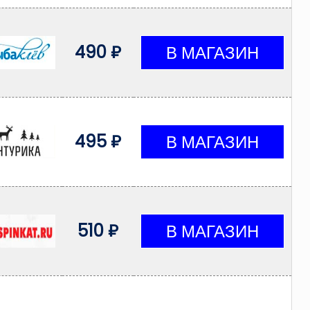
490 ₽
495 ₽
510 ₽