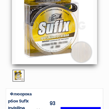
Флюорока
рбон Sufix
93
Invisiline