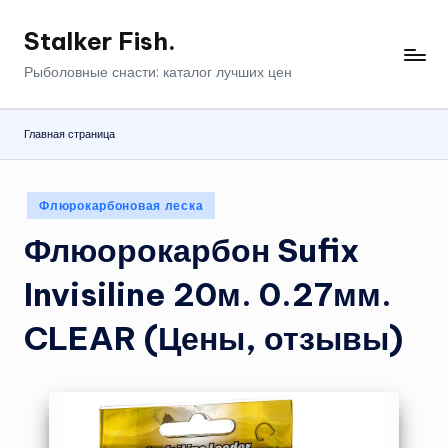
Stalker Fish.
Перейти
к
Рыболовные снасти: каталог лучших цен
содержимому
Главная страница
Опубликовано
Флюрокарбоновая леска
в
Флюорокарбон Sufix
Invisiline 20м. 0.27мм.
CLEAR (Цены, отзывы)