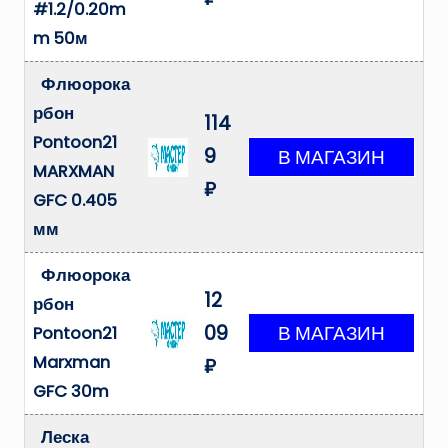
#1.2/0.20m
m 50м
Флюорока
рбон
114
Pontoon21
9
MARXMAN
₽
GFC 0.405
мм
Флюорока
12
рбон
09
Pontoon21
Marxman
₽
GFC 30m
Леска