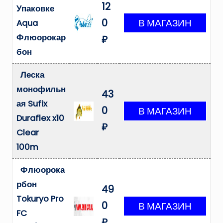
12
Упаковке
0
Aqua
Флюорокар
₽
бон
Леска
монофильн
43
ая Sufix
0
Duraflex x10
₽
Clear
100m
Флюорока
рбон
49
Tokuryo Pro
0
FC
₽