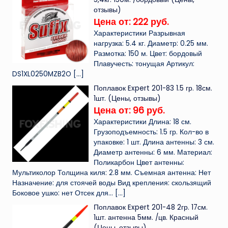
отзывы)
Цена от: 222 руб.
Характеристики Разрывная
нагрузка: 5.4 кг. Диаметр: 0.25 мм.
Размотка: 150 м. Цвет: бордовый
Плавучесть: тонущая Артикул:
DS1XL0250MZB2O
[…]
Поплавок Expert 201-83 1.5 гр. 18см.
1шт. (Цены, отзывы)
Цена от: 96 руб.
Характеристики Длина: 18 см.
Грузоподъемность: 1.5 гр. Кол-во в
упаковке: 1 шт. Длина антенны: 3 см.
Диаметр антенны: 6 мм. Материал:
Поликарбон Цвет антенны:
Мультиколор Толщина киля: 2.8 мм. Съемная антенна: Нет
Назначение: для стоячей воды Вид крепления: скользящий
Боковое ушко: нет Отсек для...
[…]
Поплавок Expert 201-48 2гр. 17см.
1шт. антенна 5мм. /цв. Красный
(Цены, отзывы)