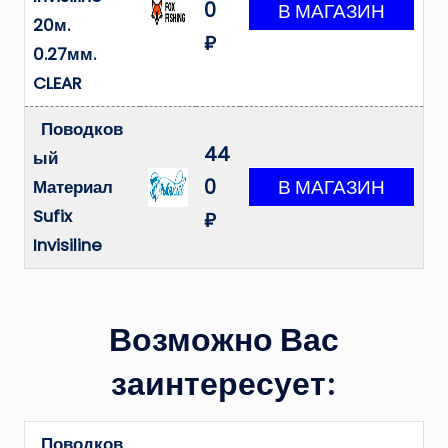
0
20м.
₽
0.27мм.
CLEAR
Поводков
44
ый
0
Материал
Sufix
₽
Invisiline
Возможно Вас
заинтересует:
Поводков