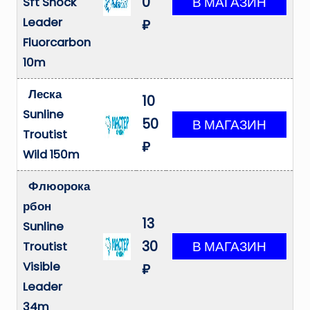
0
Sft Shock
Leader
₽
Fluorcarbon
10m
Леска
10
Sunline
50
Troutist
₽
Wild 150m
Флюорока
рбон
13
Sunline
30
Troutist
Visible
₽
Leader
34m