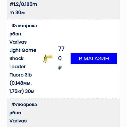
#1.2/0.185m
m 30м
Флюорока
рбон
Varivas
77
Light Game
0
Shock
Leader
₽
Fluoro 3lb
(0,148мм,
1,75кг) 30м
Флюорока
рбон
Varivas