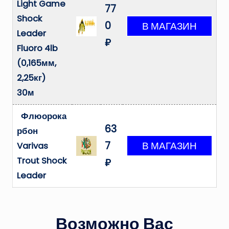
Light Game
77
Shock
0
Leader
₽
Fluoro 4lb
(0,165мм,
2,25кг)
30м
Флюорока
63
рбон
7
Varivas
Trout Shock
₽
Leader
Возможно Вас