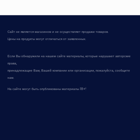
Сайт не является магазином и не осуществляет продажи товаров.
Цены на продукты могут отличаться от заявленных.
Если Вы обнаружили на нашем сайте материалы, которые нарушают авторские
права,
принадлежащие Вам, Вашей компании или организации, пожалуйста, сообщите
нам.
На сайте могут быть опубликованы материалы 18+!