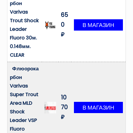
рбон
Varivas
65
Trout Shock
0
Leader
₽
Fluoro 30м.
0.148мм.
CLEAR
Флюорока
рбон
Varivas
Super Trout
10
Area MLD
70
Shock
₽
Leader VSP
Fluoro