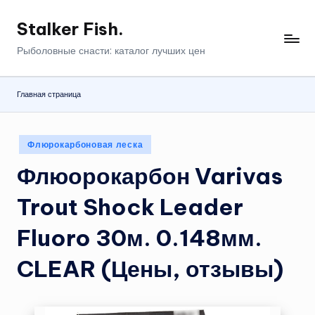
Stalker Fish.
Перейти
к
Рыболовные снасти: каталог лучших цен
содержимому
Главная страница
Опубликовано
Флюрокарбоновая леска
в
Флюорокарбон Varivas
Trout Shock Leader
Fluoro 30м. 0.148мм.
CLEAR (Цены, отзывы)