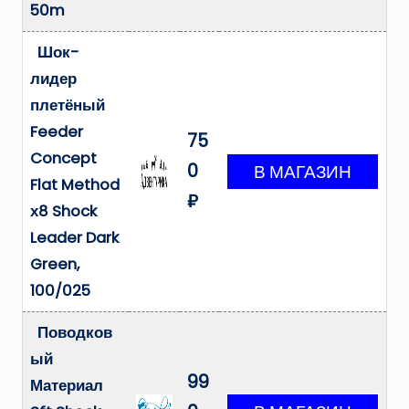
50m
Шок-
лидер
плетёный
Feeder
75
Concept
0
Flat Method
₽
х8 Shock
Leader Dark
Green,
100/025
Поводков
ый
99
Материал