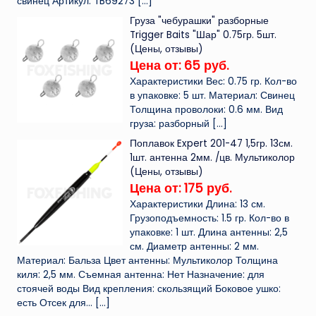
свинец Артикул: TB69273
[…]
Груза "чебурашки" разборные
Trigger Baits "Шар" 0.75гр. 5шт.
(Цены, отзывы)
Цена от: 65 руб.
Характеристики Вес: 0.75 гр. Кол-во
в упаковке: 5 шт. Материал: Свинец
Толщина проволоки: 0.6 мм. Вид
груза: разборный
[…]
Поплавок Expert 201-47 1,5гр. 13см.
1шт. антенна 2мм. /цв. Мультиколор
(Цены, отзывы)
Цена от: 175 руб.
Характеристики Длина: 13 см.
Грузоподъемность: 1.5 гр. Кол-во в
упаковке: 1 шт. Длина антенны: 2,5
см. Диаметр антенны: 2 мм.
Материал: Бальза Цвет антенны: Мультиколор Толщина
киля: 2,5 мм. Съемная антенна: Нет Назначение: для
стоячей воды Вид крепления: скользящий Боковое ушко:
есть Отсек для...
[…]