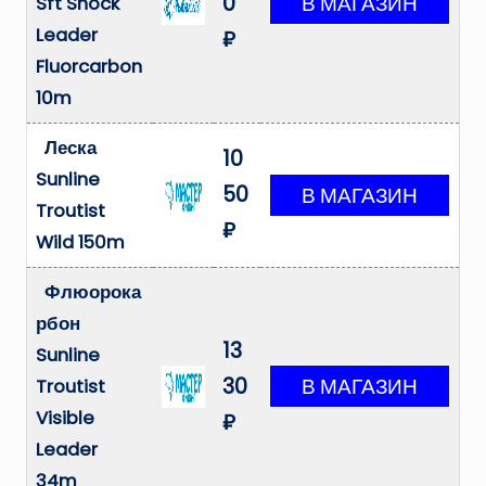
0
Sft Shock
Leader
₽
Fluorcarbon
10m
Леска
10
Sunline
50
Troutist
₽
Wild 150m
Флюорока
рбон
13
Sunline
30
Troutist
Visible
₽
Leader
34m