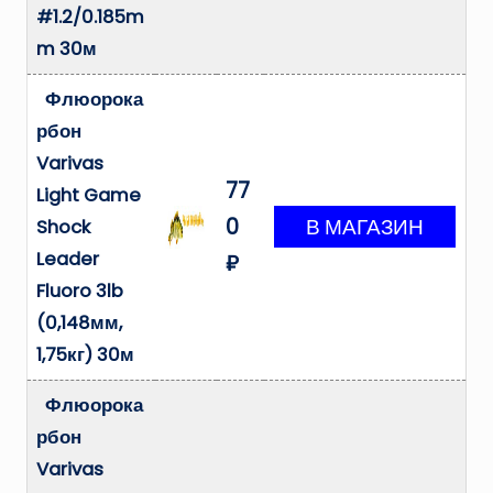
#1.2/0.185m
m 30м
Флюорока
рбон
Varivas
77
Light Game
0
Shock
Leader
₽
Fluoro 3lb
(0,148мм,
1,75кг) 30м
Флюорока
рбон
Varivas