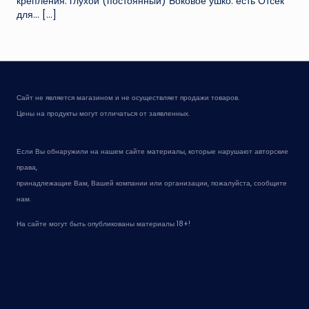
крепления: глухой (постоянный) Боковое ушко: есть Отсек
для...
[…]
Сайт не является магазином и не осуществляет продажи товаров.
Цены на продукты могут отличаться от заявленных.
Если Вы обнаружили на нашем сайте материалы, которые нарушают авторские
права,
принадлежащие Вам, Вашей компании или организации, пожалуйста, сообщите
нам.
На сайте могут быть опубликованы материалы 18+!