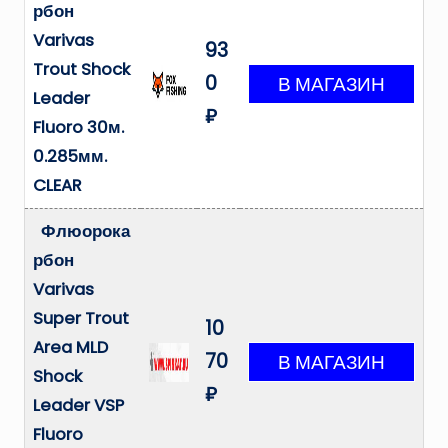
рбон
Varivas
93
Trout Shock
0
Leader
₽
Fluoro 30м.
0.285мм.
CLEAR
Флюорока
рбон
Varivas
Super Trout
10
Area MLD
70
Shock
₽
Leader VSP
Fluoro