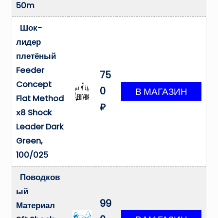
50m
Шок-
лидер
плетёный
Feeder
75
Concept
0
Flat Method
₽
х8 Shock
Leader Dark
Green,
100/025
Поводков
ый
99
Материал