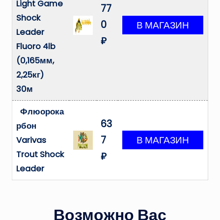
Light Game
77
Shock
0
Leader
₽
Fluoro 4lb
(0,165мм,
2,25кг)
30м
Флюорока
63
рбон
7
Varivas
Trout Shock
₽
Leader
Возможно Вас