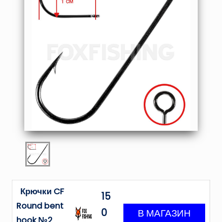
Крючки CF
15
Round bent
0
hook №2