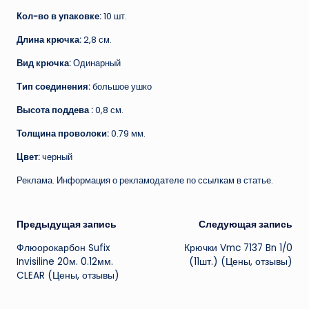
Кол-во в упаковке:
10 шт.
Длина крючка:
2,8 см.
Вид крючка:
Одинарный
Тип соединения:
большое ушко
Высота поддева :
0,8 см.
Толщина проволоки:
0.79 мм.
Цвет:
черный
Реклама. Информация о рекламодателе по ссылкам в статье.
Навигация
Предыдущая запись
Следующая запись
Флюорокарбон Sufix
Крючки Vmc 7137 Bn 1/0
записи
Invisiline 20м. 0.12мм.
(11шт.) (Цены, отзывы)
CLEAR (Цены, отзывы)