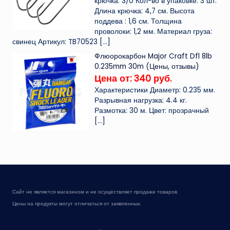
крючка: 3/0 Кол-во в упаковке: 3 шт.
Длина крючка: 4,7 см. Высота
поддева : 1,6 см. Толщина
проволоки: 1,2 мм. Материал груза:
свинец Артикул: TB70523
[…]
Флюорокарбон Major Craft Dfl 8lb
0.235mm 30m (Цены, отзывы)
Цена от: 340 руб.
Характеристики Диаметр: 0.235 мм.
Разрывная нагрузка: 4.4 кг.
Размотка: 30 м. Цвет: прозрачный
[…]
Сайт не является магазином и не осуществляет продажи товаров.
Цены на продукты могут отличаться от заявленных.