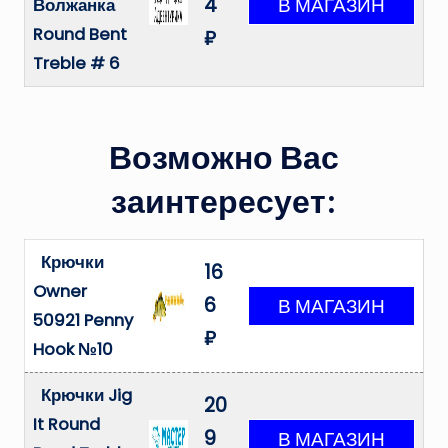
4
Волжанка
Round Bent
₽
Treble # 6
Возможно Вас
заинтересует:
Крючки
16
Owner
6
50921 Penny
₽
Hook №10
Крючки Jig
20
It Round
9