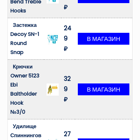
Bend Treble
₽
Hooks
Застежка
24
Decoy SN-1
9
Round
₽
Snap
Крючки
Owner 5123
32
Ebi
9
Baitholder
₽
Hook
№3/0
Удилище
27
Спиннингов