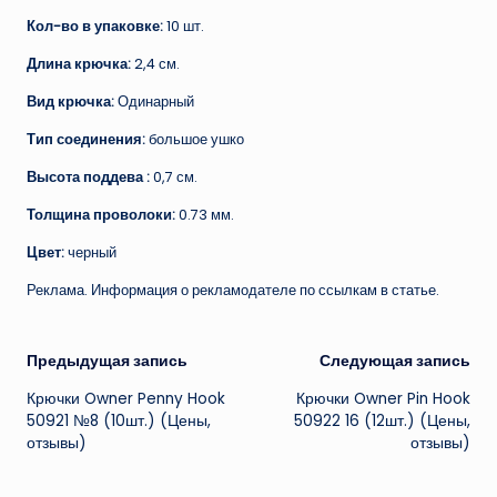
Кол-во в упаковке:
10 шт.
Длина крючка:
2,4 см.
Вид крючка:
Одинарный
Тип соединения:
большое ушко
Высота поддева :
0,7 см.
Толщина проволоки:
0.73 мм.
Цвет:
черный
Реклама. Информация о рекламодателе по ссылкам в статье.
Навигация
Предыдущая запись
Следующая запись
Крючки Owner Penny Hook
Крючки Owner Pin Hook
записи
50921 №8 (10шт.) (Цены,
50922 16 (12шт.) (Цены,
отзывы)
отзывы)