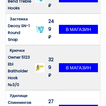
Bend Treble
₽
Hooks
Застежка
24
Decoy SN-1
9
Round
₽
Snap
Крючки
Owner 5123
32
Ebi
9
Baitholder
₽
Hook
№3/0
Удилище
27
Спиннингов