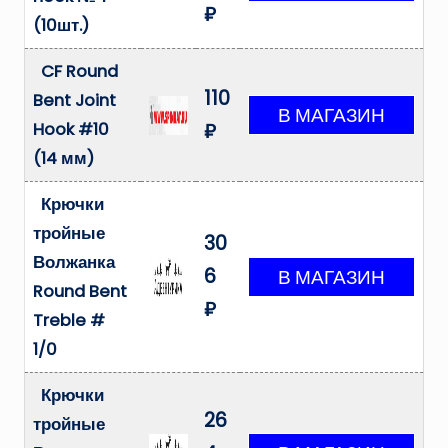
₽
(10шт.)
CF Round
110
Bent Joint
Hook #10
₽
(14 мм)
Крючки
тройные
30
Волжанка
6
Round Bent
₽
Treble #
1/0
Крючки
26
тройные