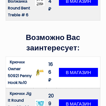
4
Волжанка
Round Bent
₽
Treble # 6
Возможно Вас
заинтересует:
Крючки
16
Owner
6
50921 Penny
₽
Hook №10
Крючки Jig
20
It Round
9