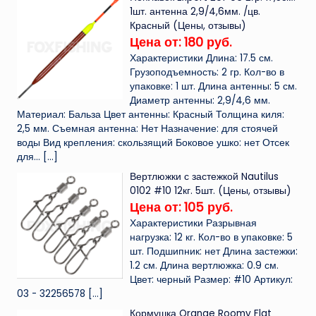
1шт. антенна 2,9/4,6мм. /цв.
Красный (Цены, отзывы)
Цена от: 180 руб.
Характеристики Длина: 17.5 см.
Грузоподъемность: 2 гр. Кол-во в
упаковке: 1 шт. Длина антенны: 5 см.
Диаметр антенны: 2,9/4,6 мм.
Материал: Бальза Цвет антенны: Красный Толщина киля:
2,5 мм. Съемная антенна: Нет Назначение: для стоячей
воды Вид крепления: скользящий Боковое ушко: нет Отсек
для...
[…]
Вертлюжки с застежкой Nautilus
0102 #10 12кг. 5шт. (Цены, отзывы)
Цена от: 105 руб.
Характеристики Разрывная
нагрузка: 12 кг. Кол-во в упаковке: 5
шт. Подшипник: нет Длина застежки:
1.2 см. Длина вертлюжка: 0.9 см.
Цвет: черный Размер: #10 Артикул:
03 - 32256578
[…]
Кормушка Orange Roomy Flat