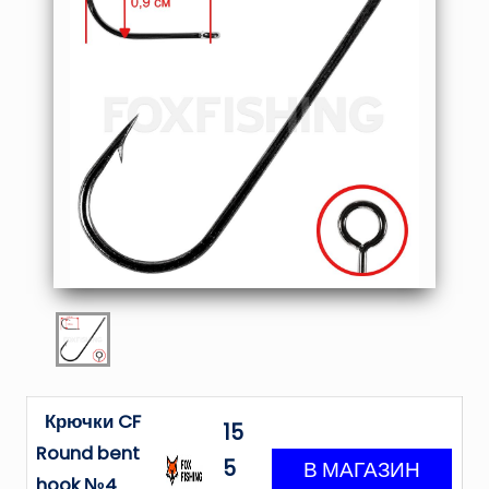
Крючки CF
15
Round bent
5
hook №4