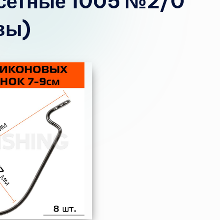
фсетные 1005 №2/0
вы)