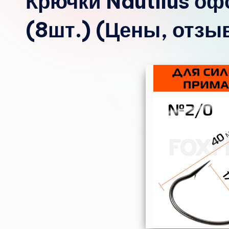
Крючки Nautilus о
(8шт.) (Цены, отзы