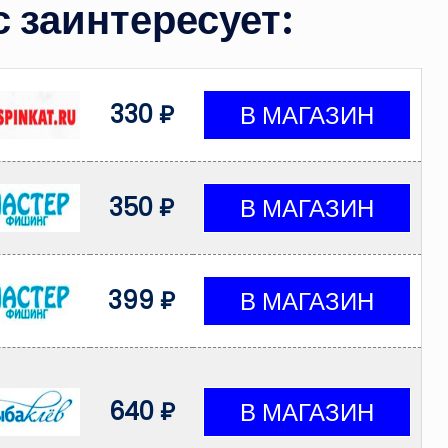
 заинтересует:
330 ₽
350 ₽
399 ₽
640 ₽