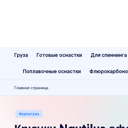
Перейти
к
содержимому
Груза
Готовые оснастки
Для спиннинга
Поплавочные оснастки
Флюрокарбоно
Главная страница
Опубликовано
Фурнитура
в