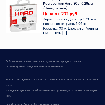
Fluorocarbon Hard 30м. 0.26мм.
(Цены, отзывы)
Цена от: 202 руб.
Характеристики Диаметр: 0.26 мм.
Разрывная нагрузка: 5.06 кг.
Размотка: 30 м. Цвет: clear Артикул:
LJ4051-026
[…]
Сайт не является магазином и не осуществляет продажи товаров.
Цены на продукты могут отличаться от заявленных.
Если Вы обнаружили на нашем сайте материалы, которые нарушают авторские
права,
принадлежащие Вам, Вашей компании или организации, пожалуйста, сообщите
нам.
На сайте могут быть опубликованы материалы 18+!