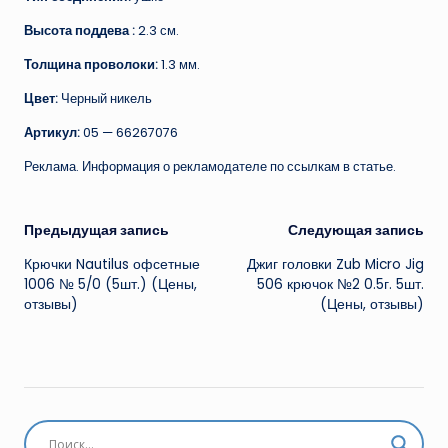
Высота поддева :
2.3 см.
Толщина проволоки:
1.3 мм.
Цвет:
Черный никель
Артикул:
05 — 66267076
Реклама. Информация о рекламодателе по ссылкам в статье.
Навигация
Предыдущая запись
Следующая запись
Крючки Nautilus офсетные
Джиг головки Zub Micro Jig
записи
1006 № 5/0 (5шт.) (Цены,
506 крючок №2 0.5г. 5шт.
отзывы)
(Цены, отзывы)