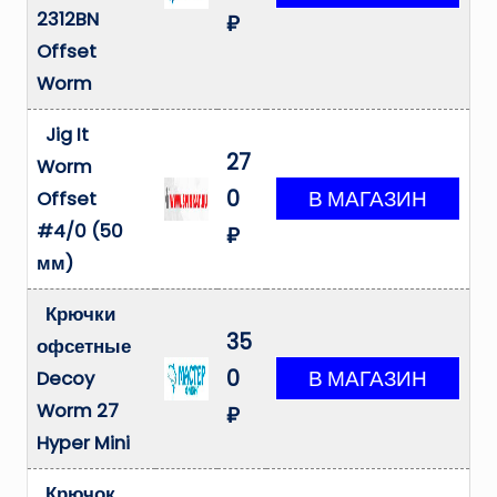
2312BN
₽
Offset
Worm
Jig It
27
Worm
0
Offset
#4/0 (50
₽
мм)
Крючки
35
офсетные
0
Decoy
Worm 27
₽
Hyper Mini
Крючок