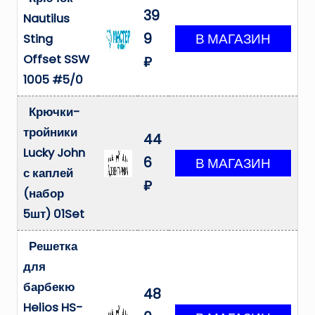
39
Nautilus
9
Sting
Offset SSW
₽
1005 #5/0
Крючки-
тройники
44
Lucky John
6
с каплей
₽
(набор
5шт) 01Set
Решетка
для
барбекю
48
Helios HS-