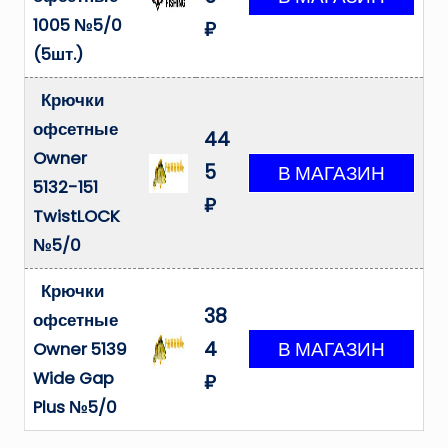
1005 №5/0
₽
(5шт.)
Крючки
офсетные
44
Owner
5
5132-151
₽
TwistLOCK
№5/0
Крючки
38
офсетные
4
Owner 5139
Wide Gap
₽
Plus №5/0