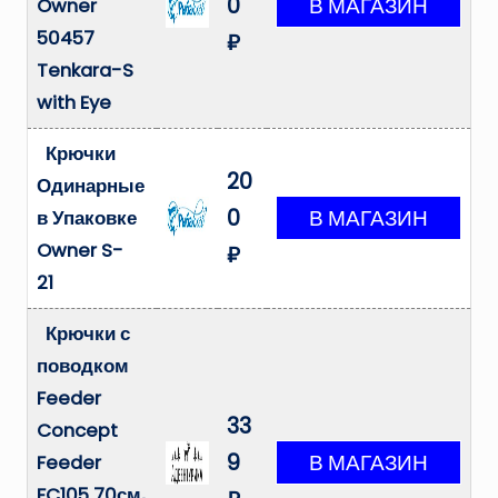
0
Owner
50457
₽
Tenkara-S
with Eye
Крючки
20
Одинарные
0
в Упаковке
Owner S-
₽
21
Крючки с
поводком
Feeder
33
Concept
9
Feeder
FC105 70см,