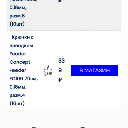
₽
0,18мм,
разм.8
(10шт)
Крючки с
поводком
Feeder
33
Concept
9
Feeder
FC106 70см,
₽
0,18мм,
разм.4
(10шт)