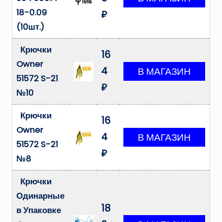
18-0.09
₽
(10шт.)
Крючки
16
Owner
4
51572 S-21
₽
№10
Крючки
16
Owner
4
51572 S-21
₽
№8
Крючки
Одинарные
18
в Упаковке