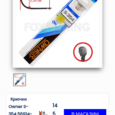
Крючки
14
Owner S-
5
354 56914-