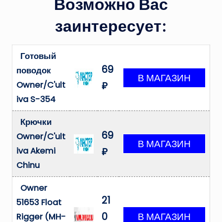
Возможно Вас
заинтересует:
Готовый
69
поводок
Owner/C'ult
₽
iva S-354
Крючки
69
Owner/C'ult
iva Akemi
₽
Chinu
Owner
21
51653 Float
0
Rigger (MH-