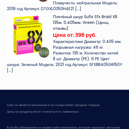
Плавучесть: нейтральная Модель:
2019 год Артикул: DTGXL0350H4E21
[…]
Плетёный шнур Sufix Sfx Braid X8
135м. 0.405мм. Green (Цены,
отзывы)
Цена от: 396 руб.
Характеристики Диаметр: 0.405 мм.
Разрывная нагрузка: 46 кг.
Размотка: 135 м. Количество нитей:
8 шт. Диаметр (PE): 6 PE Цвет
шнура: Зеленый Модель: 2021 год Артикул: SFX8B405GR150Y
[…]
Сайт не является магазином и не осуществляет продажи товаров.
Цены на продукты могут отличаться от заявленных.
Если Вы обнаружили на нашем сайте материалы, которые нарушают авторские