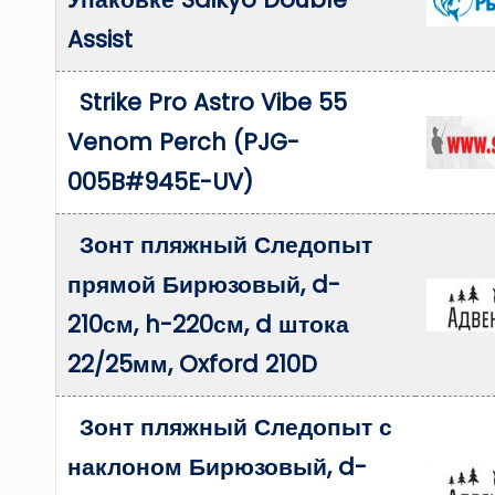
Assist
Strike Pro Astro Vibe 55
Venom Perch (PJG-
005B#945E-UV)
Зонт пляжный Следопыт
прямой Бирюзовый, d-
210см, h-220см, d штока
22/25мм, Oxford 210D
Зонт пляжный Следопыт с
наклоном Бирюзовый, d-