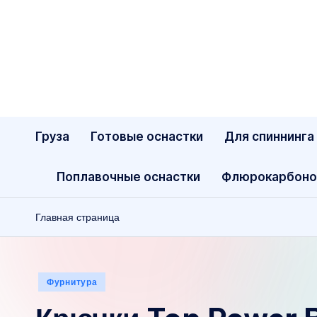
Перейти
к
содержимому
Груза
Готовые оснастки
Для спиннинга
Поплавочные оснастки
Флюрокарбоно
Главная страница
Опубликовано
Фурнитура
в