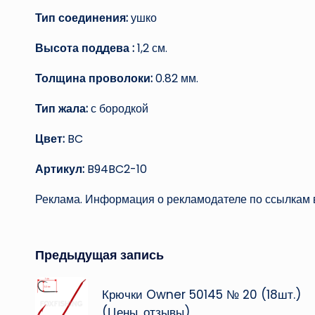
Тип соединения:
ушко
Высота поддева :
1,2 см.
Толщина проволоки:
0.82 мм.
Тип жала:
с бородкой
Цвет:
BC
Артикул:
B94BC2-10
Реклама. Информация о рекламодателе по ссылкам в
Навигация
Предыдущая запись
записи
Крючки Owner 50145 № 20 (18шт.)
(Цены, отзывы)