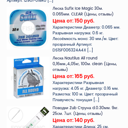
Артикул: 12901-018RU
[…]
Леска Sufix Ice Magic 30м.
0.065мм. CLEAR (Цены, отзывы)
Цена от: 150 руб.
Характеристики Диаметр: 0.065 мм.
Разрывная нагрузка: 0.6 кг.
Лесоёмкость моно: 30 мм./м. Цвет:
прозрачный Артикул:
DS1SF006324A4X
[…]
Леска Nautilus All round
0,16мм.,4,05кг, 100м. clean (Цены,
отзывы)
Цена от: 165 руб.
Характеристики Разрывная
нагрузка: 4.05 кг. Диаметр: 0.16 мм.
Размотка: 100 м. Цвет: прозрачный
Плавучесть: тонущая
[…]
Поводки Zub Струна d.0.30мм. 9кг.
25см. 7шт. (Цены, отзывы)
Цена от: 140 руб.
Характеристики Длина: 25 см.