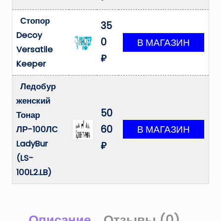
Стопор
35
Decoy
0
Versatile
₽
Keeper
Ледобур
женский
50
Тонар
60
ЛР-100ЛС
LadyBur
₽
(LS-
100L2.LB)
Описание
Отзывы (0)