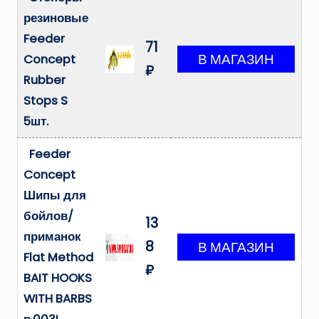
резиновые
Feeder
71
Concept
₽
Rubber
Stops S
5шт.
Feeder
Concept
Шипы для
бойлов/
13
приманок
8
Flat Method
₽
BAIT HOOKS
WITH BARBS