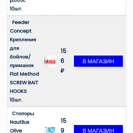
р,003L
10шт.
Feeder
Concept
Крепления
для
15
бойлов/
6
приманок
₽
Flat Method
SCREW BAIT
HOOKS
10шт.
Стопоры
15
Nautilus
9
Olive