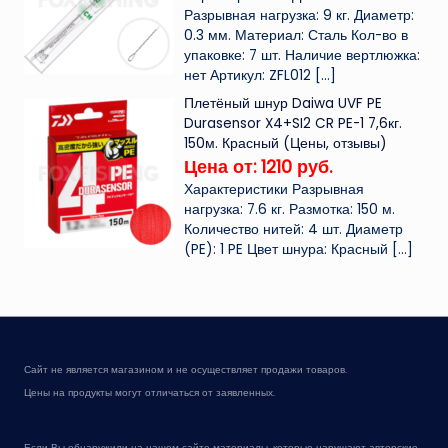
Разрывная нагрузка: 9 кг. Диаметр:
0.3 мм. Материал: Сталь Кол-во в
упаковке: 7 шт. Наличие вертлюжка:
нет Артикул: ZFL012
[…]
Плетёный шнур Daiwa UVF PE
Durasensor X4+SI2 CR PE-1 7,6кг.
150м. Красный (Цены, отзывы)
Цена от: 1210 руб.
Характеристики Разрывная
нагрузка: 7.6 кг. Размотка: 150 м.
Количество нитей: 4 шт. Диаметр
(PE): 1 PE Цвет шнура: Красный
[…]
Сайт не является магазином и не осуществляет продажи товаров.
Цены на продукты могут отличаться от заявленных.
Если Вы обнаружили на нашем сайте материалы, которые нарушают авторские