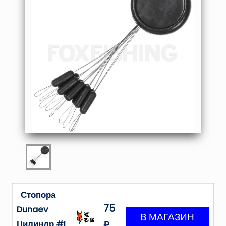
Стопора
75
Dunaev
Цилиндр #L
₽