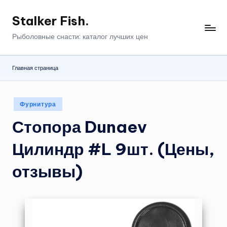
Stalker Fish.
Перейти
к
Рыболовные снасти: каталог лучших цен
содержимому
Главная страница
Опубликовано
Фурнитура
в
Стопора Dunaev
Цилиндр #L 9шт. (Цены,
отзывы)