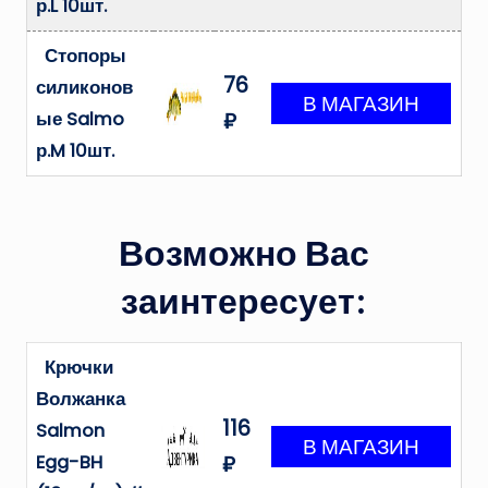
р.L 10шт.
Стопоры
76
силиконов
ые Salmo
₽
р.M 10шт.
Возможно Вас
заинтересует:
Крючки
Волжанка
116
Salmon
Egg-BH
₽