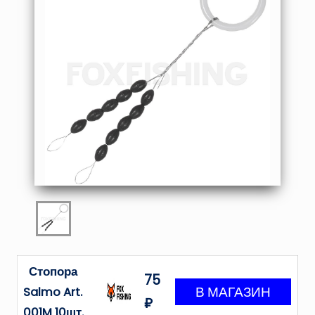
Стопора
75
Salmo Art.
₽
001M 10шт.