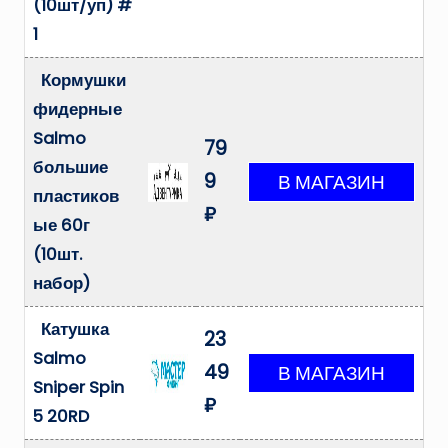
(10шт/уп) #
1
Кормушки
фидерные
Salmo
79
большие
9
пластиков
₽
ые 60г
(10шт.
набор)
Катушка
23
Salmo
49
Sniper Spin
₽
5 20RD