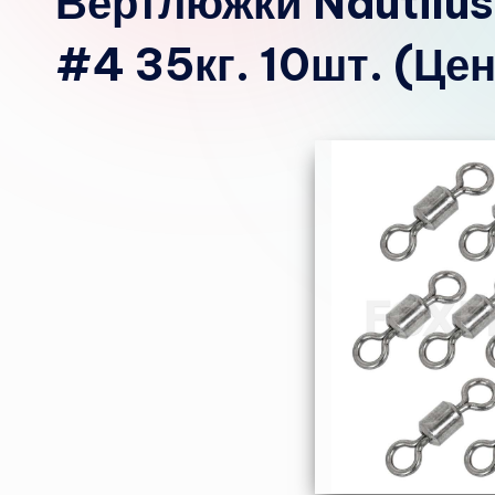
Вертлюжки Nautilus 
#4 35кг. 10шт. (Це