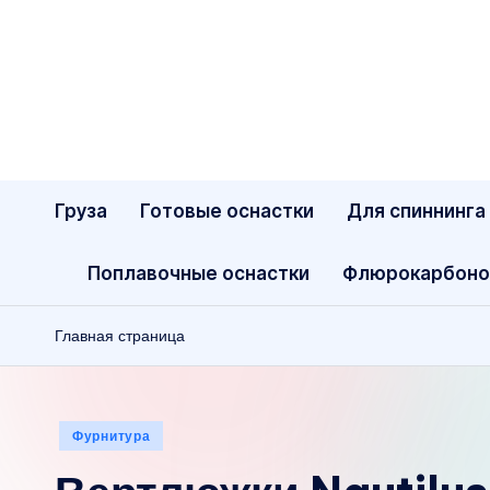
Перейти
к
содержимому
Груза
Готовые оснастки
Для спиннинга
Поплавочные оснастки
Флюрокарбоно
Главная страница
Опубликовано
Фурнитура
в