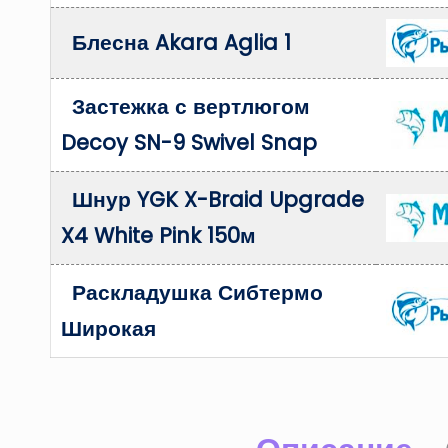
Блесна Akara Aglia 1
Застежка с вертлюгом
Decoy SN-9 Swivel Snap
Шнур YGK X-Braid Upgrade
X4 White Pink 150м
Раскладушка Сибтермо
Широкая