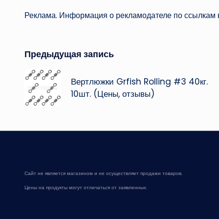
Реклама. Информация о рекламодателе по ссылкам в
Навигация
Предыдущая запись
записи
Вертлюжки Grfish Rolling #3 40кг.
10шт. (Цены, отзывы)
Сайт не является магазином и не осуществляет продажи товаров.
Цены на продукты могут отличаться от заявленных.