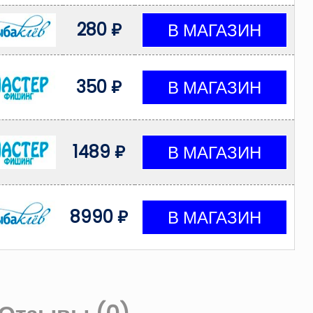
280 ₽
350 ₽
1489 ₽
8990 ₽