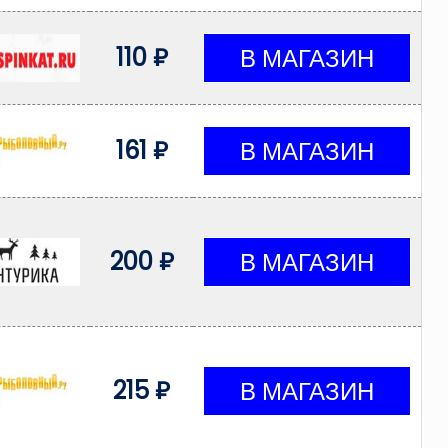
110 ₽
161 ₽
200 ₽
215 ₽