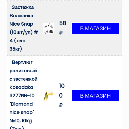
Застежка
Волжанка
58
Nice Snap
(10шт/уп) #
₽
4 (тест
35кг)
Вертлюг
роликовый
с застежкой
10
Kosadaka
0
3277BN-10
"Diamond
₽
nice snap"
№10, 10kg