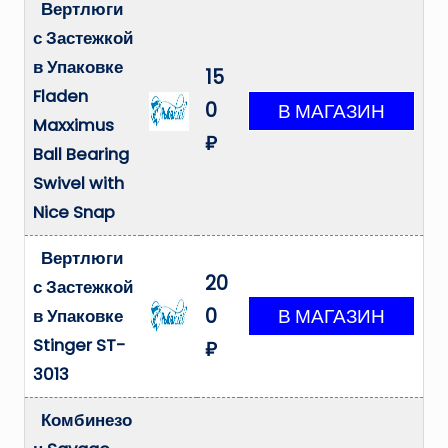
Вертлюги
с Застежкой
в Упаковке
15
Fladen
0
Maxximus
₽
Ball Bearing
Swivel with
Nice Snap
Вертлюги
20
с Застежкой
0
в Упаковке
Stinger ST-
₽
3013
Комбинезо