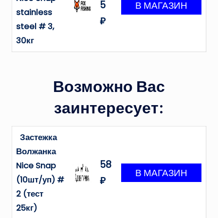
5
stainless
₽
steel # 3,
30кг
Возможно Вас
заинтересует:
Застежка
Волжанка
58
Nice Snap
(10шт/уп) #
₽
2 (тест
25кг)