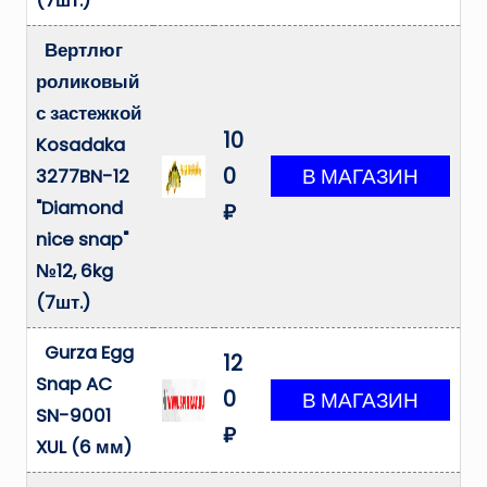
(7шт.)
Вертлюг
роликовый
с застежкой
10
Kosadaka
0
3277BN-12
"Diamond
₽
nice snap"
№12, 6kg
(7шт.)
Gurza Egg
12
Snap AC
0
SN-9001
₽
XUL (6 мм)