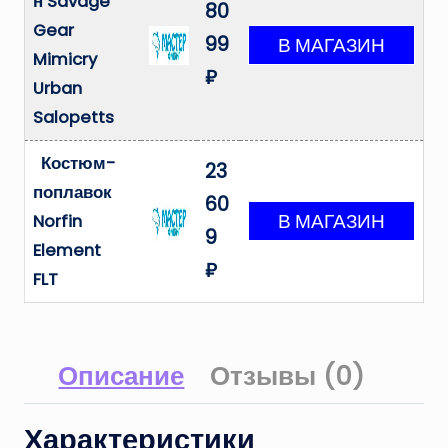
н Savage
80
Gear
99
Mimicry
₽
Urban
Salopetts
Костюм-
23
поплавок
60
Norfin
9
Element
₽
FLT
Описание
Отзывы (0)
Характеристики