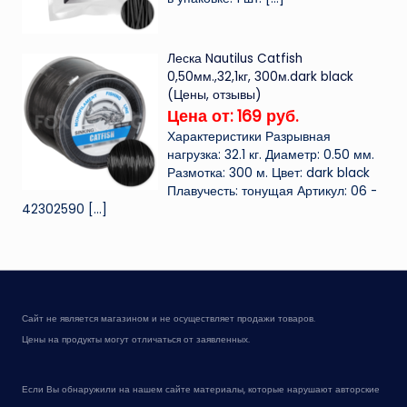
Леска Nautilus Catfish
0,50мм.,32,1кг, 300м.dark black
(Цены, отзывы)
Цена от: 169 руб.
Характеристики Разрывная
нагрузка: 32.1 кг. Диаметр: 0.50 мм.
Размотка: 300 м. Цвет: dark black
Плавучесть: тонущая Артикул: 06 -
42302590
[…]
Сайт не является магазином и не осуществляет продажи товаров.
Цены на продукты могут отличаться от заявленных.
Если Вы обнаружили на нашем сайте материалы, которые нарушают авторские