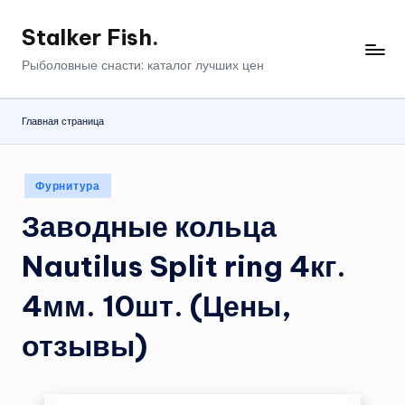
Stalker Fish.
Перейти
к
Рыболовные снасти: каталог лучших цен
содержимому
Главная страница
Опубликовано
Фурнитура
в
Заводные кольца
Nautilus Split ring 4кг.
4мм. 10шт. (Цены,
отзывы)