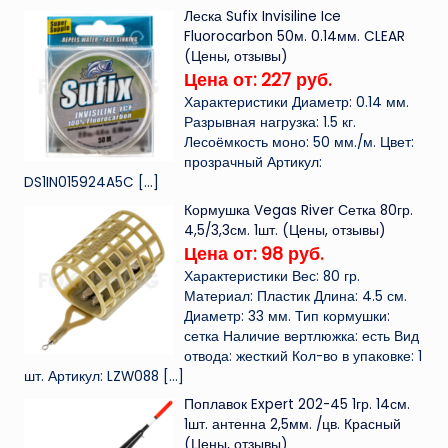
Леска Sufix Invisiline Ice
Fluorocarbon 50м. 0.14мм. CLEAR
(Цены, отзывы)
Цена от: 227 руб.
Характеристики Диаметр: 0.14 мм.
Разрывная нагрузка: 1.5 кг.
Лесоёмкость моно: 50 мм./м. Цвет:
прозрачный Артикул:
DS1IN015924A5C
[…]
Кормушка Vegas River Сетка 80гр.
4,5/3,3см. 1шт. (Цены, отзывы)
Цена от: 98 руб.
Характеристики Вес: 80 гр.
Материал: Пластик Длина: 4.5 см.
Диаметр: 33 мм. Тип кормушки:
сетка Наличие вертлюжка: есть Вид
отвода: жесткий Кол-во в упаковке: 1
шт. Артикул: LZW088
[…]
Поплавок Expert 202-45 1гр. 14см.
1шт. антенна 2,5мм. /цв. Красный
(Цены, отзывы)