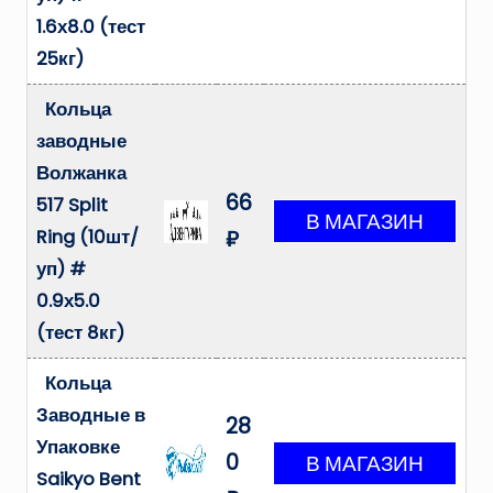
1.6х8.0 (тест
25кг)
Кольца
заводные
Волжанка
66
517 Split
Ring (10шт/
₽
уп) #
0.9х5.0
(тест 8кг)
Кольца
Заводные в
28
Упаковке
0
Saikyo Bent