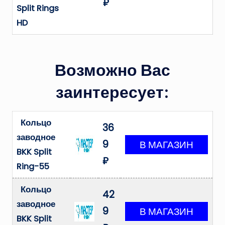
₽
Split Rings
HD
Возможно Вас
заинтересует:
Кольцо
36
заводное
9
BKK Split
₽
Ring-55
Кольцо
42
заводное
9
BKK Split