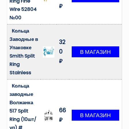
Ring Fine
₽
Wire 52804
№00
Кольца
Заводные в
32
Упаковке
0
Smith Split
₽
Ring
Stainless
Кольца
заводные
Волжанка
66
517 Split
Ring (10шт/
₽
уп) #