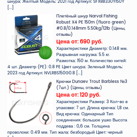
шнура: Желтый Модель: 2021 год Артикул: SFX8B330Y150Y
[…]
Плетёный шнур Narval Fishing
Robust X4 PE 150m (fluoro green)
#0.8/0.148mm 5.50kg/12lb (Цены,
отзывы)
Цена от: 690 руб.
Характеристики Диаметр: 0.148 мм.
Разрывная нагрузка: 5.5 кг.
Размотка: 150 м. Количество нитей:
4 шт. Диаметр (PE): 0.8 PE Цвет шнура: Зеленый Модель:
2023 год Артикул: NVLRBS150G0.8
[…]
Крючки Dunaev Trout Barbless №3
(7шт.) (Цены, отзывы)
Цена от: 120 руб.
Характеристики Размер: 3 Кол-во в
упаковке: 7 шт. Длина крючка: 1,8 см.
Вид крючка: Одинарный Тип
соединения: большое ушко Высота
поддева : 0,6 см. Толщина
проволоки: 0.49 мм. Тип жала: безбородый Цвет: черный