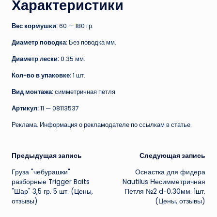
Характеристики
Вес кормушки:
60 — 180 гр.
Диаметр поводка:
Без поводка мм.
Диаметр лески:
0.35 мм.
Кол-во в упаковке:
1 шт.
Вид монтажа:
симметричная петля
Артикул:
11 — 08113537
Реклама. Информация о рекламодателе по ссылкам в статье.
Навигация
Предыдущая запись
Следующая запись
Груза "чебурашки"
Оснастка для фидера
записи
разборные Trigger Baits
Nautilus Несимметричная
"Шар" 3,5 гр. 5 шт. (Цены,
Петля №2 d-0.30мм. 1шт.
отзывы)
(Цены, отзывы)