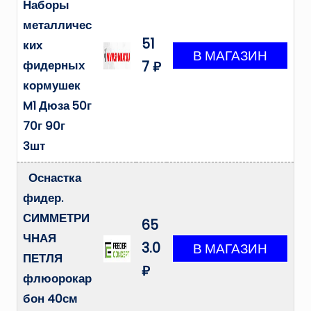
Наборы
металличес
51
ких
фидерных
7 ₽
кормушек
M1 Дюза 50г
70г 90г
3шт
Оснастка
фидер.
СИММЕТРИ
65
ЧНАЯ
3.0
ПЕТЛЯ
₽
флюорокар
бон 40см