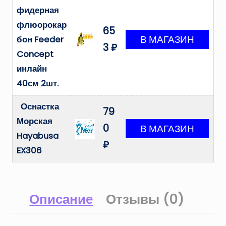
фидерная
флюорокар
65
бон Feeder
3 ₽
Concept
инлайн
40см 2шт.
Оснастка
79
Морская
0
Hayabusa
₽
EX306
Описание
Отзывы (0)