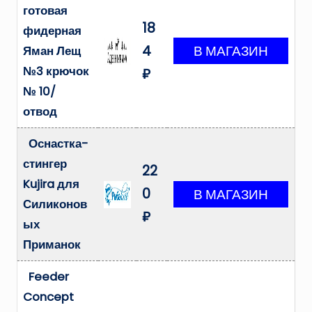
готовая
18
фидерная
4
Яман Лещ
№3 крючок
₽
№ 10/
отвод
Оснастка-
стингер
22
Kujira для
0
Силиконов
₽
ых
Приманок
Feeder
Concept