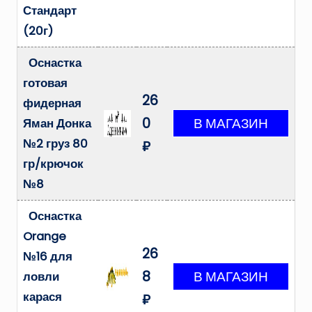
Стандарт
(20г)
Оснастка
готовая
26
фидерная
0
Яман Донка
№2 груз 80
₽
гр/крючок
№8
Оснастка
Orange
26
№16 для
8
ловли
карася
₽