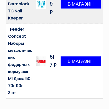
9
Permalock
TG Nail
₽
Keeper
Feeder
Concept
Наборы
металличес
51
ких
фидерных
7 ₽
кормушек
M1 Дюза 50г
70г 90г
3шт