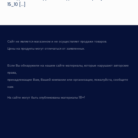
15_10
[…]
Сайт не является магазином и не осуществляет продажи товаров.
Цены на продукты могут отличаться от заявленных.
Если Вы обнаружили на нашем сайте материалы, которые нарушают авторские
права,
принадлежащие Вам, Вашей компании или организации, пожалуйста, сообщите
нам.
На сайте могут быть опубликованы материалы 18+!