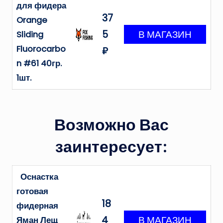
для фидера
37
Orange
5
Sliding
Fluorocarbo
₽
n #61 40гр.
1шт.
Возможно Вас
заинтересует:
Оснастка
готовая
18
фидерная
4
Яман Лещ