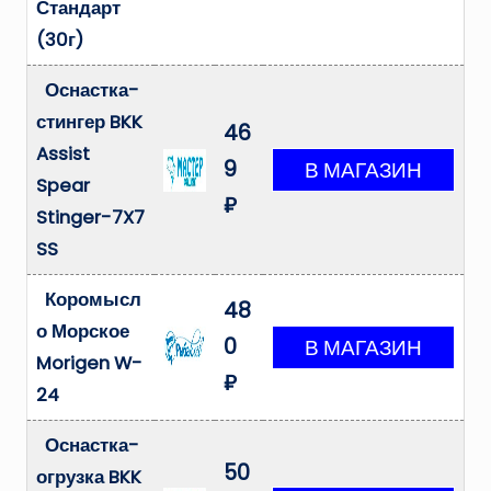
Стандарт
(30г)
Оснастка-
стингер BKK
46
Assist
9
Spear
₽
Stinger-7X7
SS
Коромысл
48
о Морское
0
Morigen W-
₽
24
Оснастка-
50
огрузка BKK