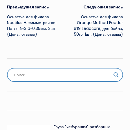
Навигация
Предыдущая запись
Следующая запись
Оснастка для фидера
Оснастка для фидера
записи
Nautilus Несимметричная
Orange Method Feeder
Петля №3 d-0.35мм. 3шт.
#19 Leadcore, для бойла,
(Цены, отзывы)
50гр. 1шт. (Цены, отзывы)
Груза "чебурашки" разборные