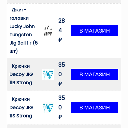
Джиг-
головки
28
Lucky John
4
Tungsten
₽
Jig Ball 1 г (5
шт)
35
Крючки
0
Decoy JIG
11B Strong
₽
35
Крючки
0
Decoy JIG
11S Strong
₽