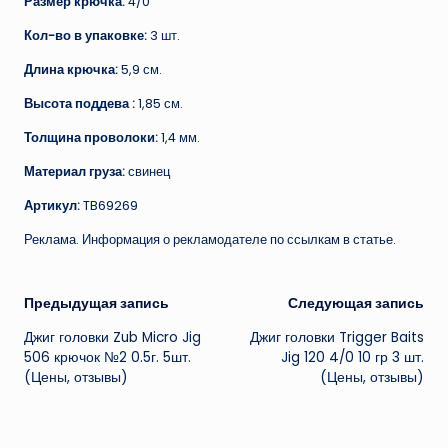
Размер крючка:
4/0
Кол-во в упаковке:
3 шт.
Длина крючка:
5,9 см.
Высота поддева :
1,85 см.
Толщина проволоки:
1,4 мм.
Материал груза:
свинец
Артикул:
TB69269
Реклама. Информация о рекламодателе по ссылкам в статье.
Навигация
Предыдущая запись
Следующая запись
Джиг головки Zub Micro Jig
Джиг головки Trigger Baits
записи
506 крючок №2 0.5г. 5шт.
Jig 120 4/0 10 гр 3 шт.
(Цены, отзывы)
(Цены, отзывы)