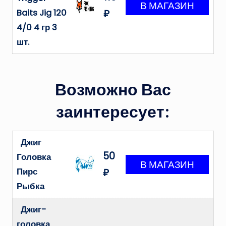
Baits Jig 120
₽
4/0 4 гр 3
шт.
Возможно Вас
заинтересует:
Джиг
50
Головка
Пирс
₽
Рыбка
Джиг-
головка