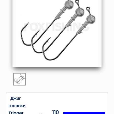
Джиг
головки
110
Trigger