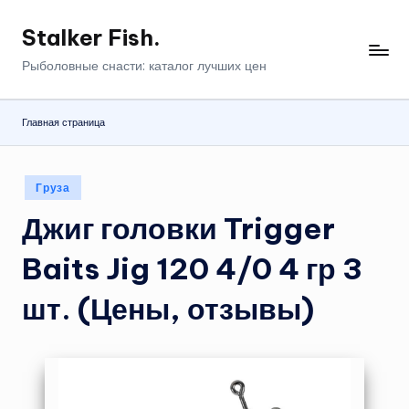
Stalker Fish.
Перейти
к
Рыболовные снасти: каталог лучших цен
содержимому
Главная страница
Опубликовано
Груза
в
Джиг головки Trigger
Baits Jig 120 4/0 4 гр 3
шт. (Цены, отзывы)