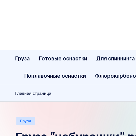
Перейти
к
содержимому
Груза
Готовые оснастки
Для спиннинга
Поплавочные оснастки
Флюрокарбоно
Главная страница
Опубликовано
Груза
в