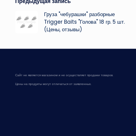
Навигация
Предыдущая запись
Груза "чебурашки" разборные
записи
Trigger Baits "Голова" 18 гр. 5 шт.
(Цены, отзывы)
Сайт не является магазином и не осуществляет продажи товаров.
Цены на продукты могут отличаться от заявленных.