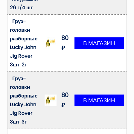
26 г/4 шт
Груз-
головки
80
разборные
Lucky John
₽
Jig Rover
3шт. 2г
Груз-
головки
80
разборные
Lucky John
₽
Jig Rover
3шт. 3г