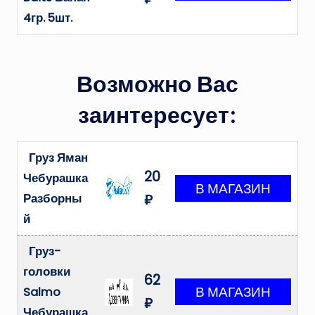
4гр. 5шт.
Возможно Вас
заинтересует:
Груз Яман
20
Чебурашка
Разборны
₽
й
Груз-
головки
62
Salmo
₽
Чебурашка