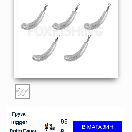
Груза
65
Trigger
Baits Банан
₽