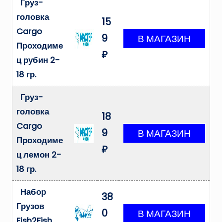
Груз-
головка
15
Cargo
9
Проходиме
₽
ц рубин 2-
18 гр.
Груз-
головка
18
Cargo
9
Проходиме
₽
ц лемон 2-
18 гр.
Набор
38
Грузов
0
Fish2Fish