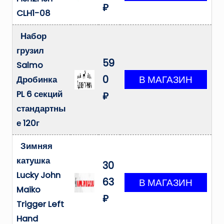
₽
CLH1-08
Набор
грузил
59
Salmo
0
Дробинка
PL 6 секций
₽
стандартны
е 120г
Зимняя
катушка
30
Lucky John
63
Maiko
₽
Trigger Left
Hand