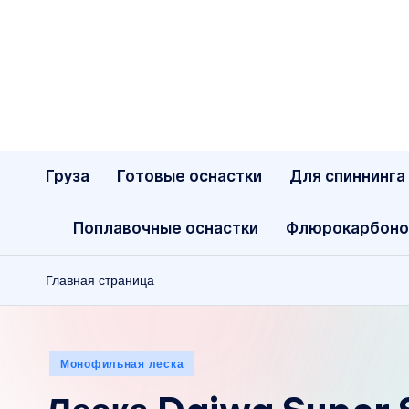
Перейти
к
содержимому
Груза
Готовые оснастки
Для спиннинга
Поплавочные оснастки
Флюрокарбоно
Главная страница
Опубликовано
Монофильная леска
в