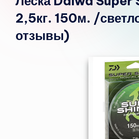
Леска Daiwa Super 
2,5кг. 150м. /свет
отзывы)