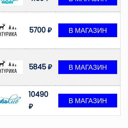
5700 ₽
5845 ₽
10490
₽