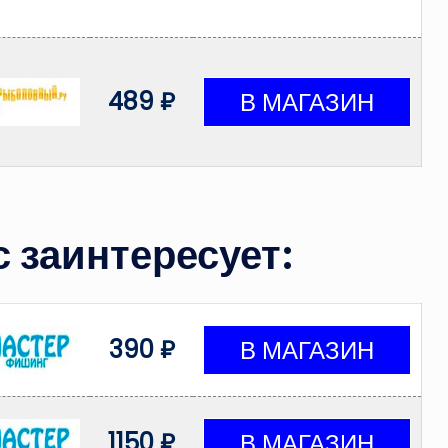
489 ₽
 заинтересует:
390 ₽
1150 ₽