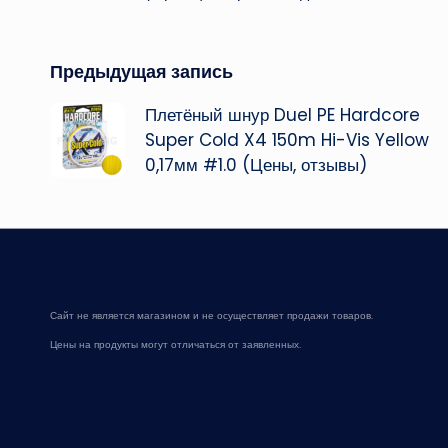
Навигация
Предыдущая запись
Плетёный шнур Duel PE Hardcore
записи
Super Cold X4 150m Hi-Vis Yellow
0,17мм #1.0 (Цены, отзывы)
Сайт не является магазином и не осуществляет продажи товаров.
Цены на продукты могут отличаться от заявленных.