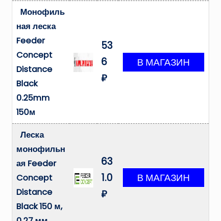
Монофиль
ная леска
Feeder
53
Concept
6
Distance
₽
Black
0.25mm
150м
Леска
монофильн
63
ая Feeder
1.0
Concept
Distance
₽
Black 150 м,
0.27 мм