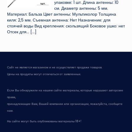
упаковке: 1 шт. Длина антенны: 10
см. Диаметр антенны: 5 мм.
Материал: Бальза Цвет антенны: Мультиколор Толщина
киля: 2,5 мм. Съемная антенна: Нет Назначение: для
стоячей воды Вид крепления: скользящий Боковое ушко: нет
Отсек для...
[…]
Сайт не является магазином и не осуществляет продажи товаров.
Цены на продукты могут отличаться от заявленных.
Если Вы обнаружили на нашем сайте материалы, которые нарушают авторские
права,
принадлежащие Вам, Вашей компании или организации, пожалуйста, сообщите
нам.
На сайте могут быть опубликованы материалы 18+!