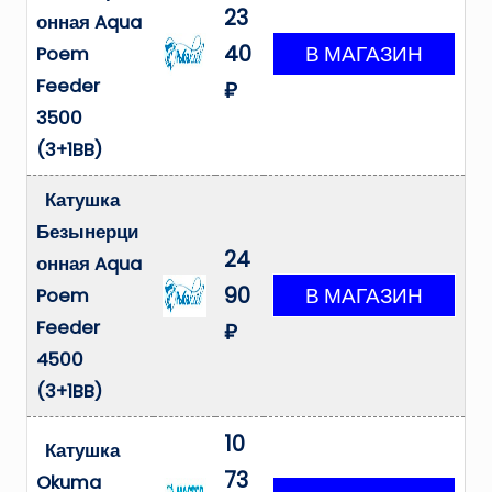
23
онная Aqua
40
Poem
Feeder
₽
3500
(3+1BB)
Катушка
Безынерци
24
онная Aqua
90
Poem
Feeder
₽
4500
(3+1BB)
10
Катушка
73
Okuma