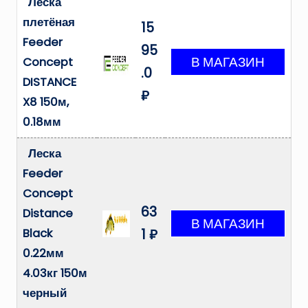
Леска
плетёная
15
Feeder
95
Concept
.0
DISTANCE
₽
X8 150м,
0.18мм
Леска
Feeder
Concept
63
Distance
Black
1 ₽
0.22мм
4.03кг 150м
черный