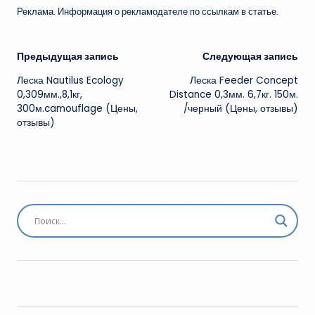
Реклама. Информация о рекламодателе по ссылкам в статье.
Навигация
Предыдущая запись
Следующая запись
Леска Nautilus Ecology
Леска Feeder Concept
записи
0,309мм.,8,1кг,
Distance 0,3мм. 6,7кг. 150м.
300м.camouflage (Цены,
/черный (Цены, отзывы)
отзывы)