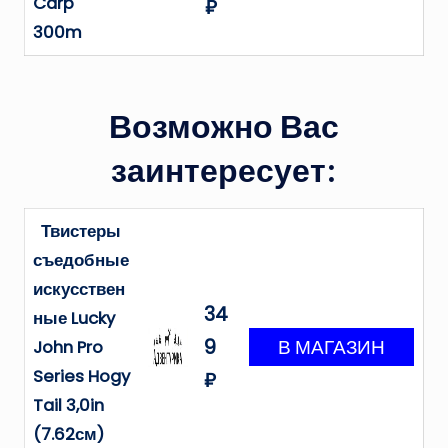
Carp
₽
300m
Возможно Вас
заинтересует:
Твистеры
съедобные
искусствен
34
ные Lucky
9
John Pro
Series Hogy
₽
Tail 3,0in
(7.62см)