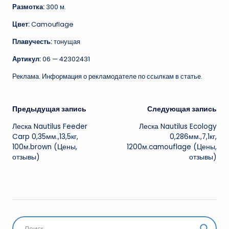
Размотка:
300 м.
Цвет:
Camouflage
Плавучесть:
тонущая
Артикул:
06 — 42302431
Реклама. Информация о рекламодателе по ссылкам в статье.
Навигация
Предыдущая запись
Следующая запись
Леска Nautilus Feeder
Леска Nautilus Ecology
записи
Carp 0,35мм.,13,5кг,
0,286мм.,7,1кг,
100м.brown (Цены,
1200м.camouflage (Цены,
отзывы)
отзывы)