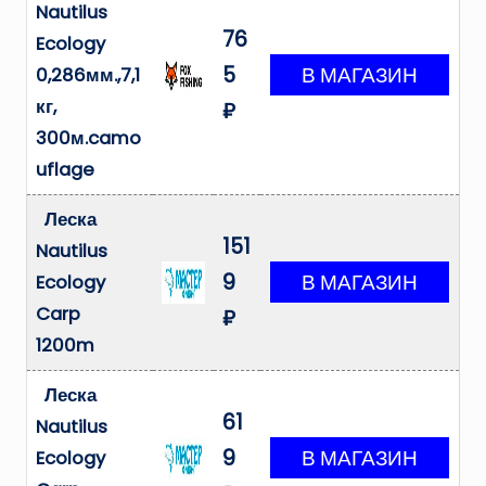
Nautilus
76
Ecology
5
0,286мм.,7,1
кг,
₽
300м.camo
uflage
Леска
151
Nautilus
9
Ecology
Carp
₽
1200m
Леска
61
Nautilus
9
Ecology