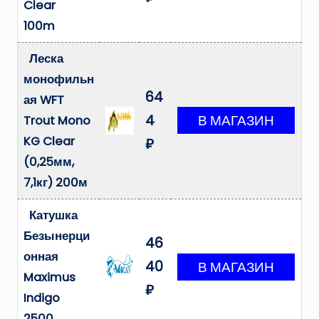
Clear
100m
Леска
монофильн
64
ая WFT
4
Trout Mono
KG Clear
₽
(0,25мм,
7,1кг) 200м
Катушка
Безынерци
46
онная
40
Maximus
₽
Indigo
2500