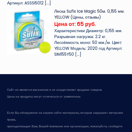
Артикул: ASSSI5012
[…]
Леска Sufix Ice Magic 50м. 0,155 мм.
YELLOW (Цены, отзывы)
Цена от: 65 руб.
Характеристики Диаметр: 0,155 мм.
Разрывная нагрузка: 2.2 кг.
Лесоёмкость моно: 50 мм./м. Цвет:
YELLOW Модель: 2020 год Артикул:
SIM155Y50
[…]
Сайт не является магазином и не осуществляет продажи товаров.
Цены на продукты могут отличаться от заявленных.
Если Вы обнаружили на нашем сайте материалы, которые нарушают авторские
права,
принадлежащие Вам, Вашей компании или организации, пожалуйста, сообщите