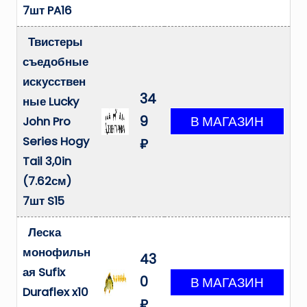
7шт PA16
Твистеры
съедобные
искусствен
34
ные Lucky
9
John Pro
Series Hogy
₽
Tail 3,0in
(7.62см)
7шт S15
Леска
монофильн
43
ая Sufix
0
Duraflex x10
₽