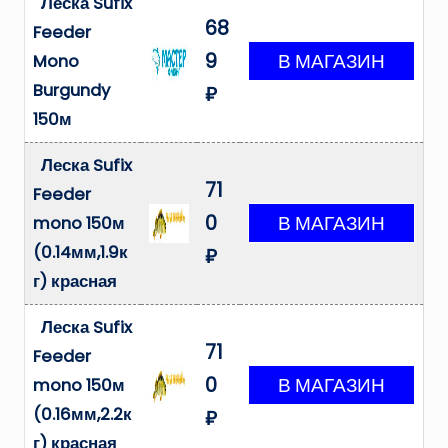
Леска Sufix
68
Feeder
9
Mono
Burgundy
₽
150м
Леска Sufix
71
Feeder
0
mono 150м
(0.14мм,1.9к
₽
г) красная
Леска Sufix
71
Feeder
0
mono 150м
(0.16мм,2.2к
₽
г) красная