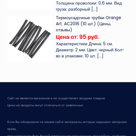
Толщина проволоки: 0.6 мм. Вид
груза: разборный
[…]
Термоусадочные трубки Orange
Art. AC2016 (10 шт.) (Цены,
отзывы)
Цена от: 95 руб.
Характеристики Длина: 5 см.
Диаметр: 2 мм. Цвет: черный Кол-
во в упаковке: 10 шт.
[…]
Сайт не является магазином и не осуществляет продажи товаров.
Цены на продукты могут отличаться от заявленных.
Если Вы обнаружили на нашем сайте материалы, которые нарушают авторские
права,
принадлежащие Вам, Вашей компании или организации, пожалуйста, сообщите