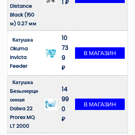
1 ₽
Distance
Black (150
м) 0.27 мм
10
Катушка
73
Okuma
Invicta
9
Feeder
₽
Катушка
14
Безынерци
99
онная
Daiwa 22
0
Prorex MQ
₽
LT 2000