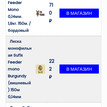
Feeder
71
Mono
0
0,14мм.
₽
1,9кг. 150м. /
бордовый
Леска
монофильн
ая Sufix
22
Feeder
2
mono
Burgundy
₽
(вишневый
) 150м
0,14мм