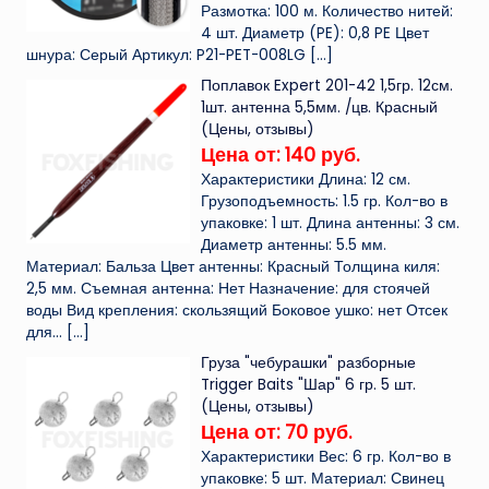
Размотка: 100 м. Количество нитей:
4 шт. Диаметр (PE): 0,8 PE Цвет
шнура: Серый Артикул: P21-PET-008LG
[…]
Поплавок Expert 201-42 1,5гр. 12см.
1шт. антенна 5,5мм. /цв. Красный
(Цены, отзывы)
Цена от: 140 руб.
Характеристики Длина: 12 см.
Грузоподъемность: 1.5 гр. Кол-во в
упаковке: 1 шт. Длина антенны: 3 см.
Диаметр антенны: 5.5 мм.
Материал: Бальза Цвет антенны: Красный Толщина киля:
2,5 мм. Съемная антенна: Нет Назначение: для стоячей
воды Вид крепления: скользящий Боковое ушко: нет Отсек
для...
[…]
Груза "чебурашки" разборные
Trigger Baits "Шар" 6 гр. 5 шт.
(Цены, отзывы)
Цена от: 70 руб.
Характеристики Вес: 6 гр. Кол-во в
упаковке: 5 шт. Материал: Свинец