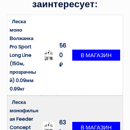
заинтересует:
Леска
моно
Волжанка
56
Pro Sport
0
Long Line
(150м,
₽
прозрачны
й) 0.09мм
0.99кг
Леска
монофильн
ая Feeder
63
Concept