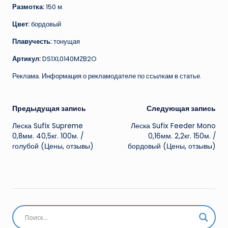
Размотка:
150 м.
Цвет:
бордовый
Плавучесть:
тонущая
Артикул:
DS1XL0140MZB2O
Реклама. Информация о рекламодателе по ссылкам в статье.
Навигация
Предыдущая запись
Следующая запись
Леска Sufix Supreme
Леска Sufix Feeder Mono
записи
0,8мм. 40,5кг. 100м. /
0,16мм. 2,2кг. 150м. /
голубой (Цены, отзывы)
бордовый (Цены, отзывы)