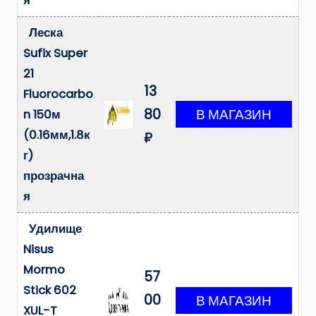
я
Леска
Sufix Super
21
13
Fluorocarbo
80
n 150м
(0.16мм,1.8к
₽
г)
прозрачна
я
Удилище
Nisus
Mormo
57
Stick 602
00
XUL-T