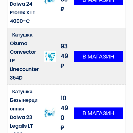
Daiwa 24
₽
Prorex X LT
4000-C
Катушка
Okuma
93
Convector
49
LP
₽
Linecounter
354D
Катушка
10
Безынерци
49
онная
Daiwa 23
0
Legalis LT
₽