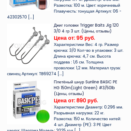
Размотка: 100 м. Цвет: коричневый
Плавучесть: тонущая Артикул: 06 -
42302570
[…]
Джиг головки Trigger Baits Jig 120
3/0 4 гр 3 шт. (Цены, отзывы)
Цена от: 95 руб.
Характеристики Вес: 4 гр. Размер
крючка: 3/0 Кол-во в упаковке: 3 шт.
Длина крючка: 4,7 см. Высота
поддева : 1,6 см. Толщина
проволоки: 1,2 мм. Материал груза:
свинец Артикул: TB69274
[…]
Плетёный шнур Sunline BASIC PE
HG 150m(Light Green) #3/50lb
(Цены, отзывы)
Цена от: 890 руб.
Характеристики Диаметр: 0.296 мм.
Разрывная нагрузка: 22 кг.
Размотка: 150 м. Количество нитей:
4 шт. Диаметр (PE): 3 PE Цвет
шнура: Шартрез Модель: 2025 год
[…]