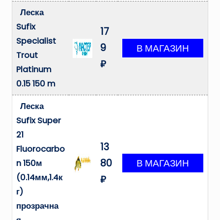
Леска
Sufix
17
Specialist
9
Trout
₽
Platinum
0.15 150 m
Леска
Sufix Super
21
13
Fluorocarbo
80
n 150м
(0.14мм,1.4к
₽
г)
прозрачна