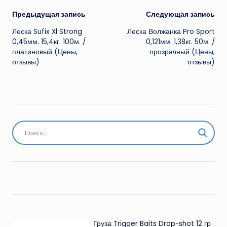
Навигация
Предыдущая запись
Следующая запись
Леска Sufix Xl Strong
Леска Волжанка Pro Sport
записи
0,45мм. 15,4кг. 100м. /
0,121мм. 1,38кг. 50м. /
платиновый (Цены,
прозрачный (Цены,
отзывы)
отзывы)
Груза Trigger Baits Drop-shot 12 гр