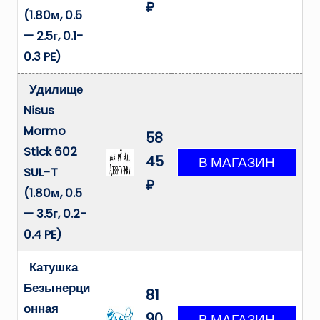
₽
(1.80м, 0.5
— 2.5г, 0.1-
0.3 PE)
Удилище
Nisus
Mormo
58
Stick 602
45
SUL-T
₽
(1.80м, 0.5
— 3.5г, 0.2-
0.4 PE)
Катушка
Безынерци
81
онная
90