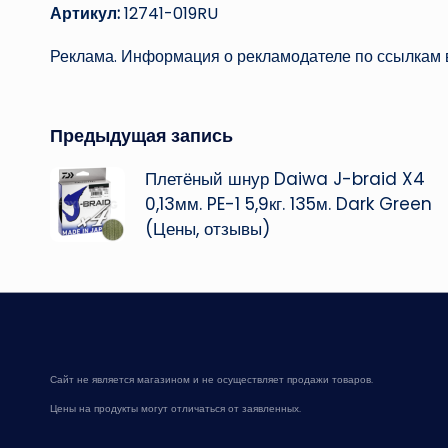
Артикул:
12741-019RU
Реклама. Информация о рекламодателе по ссылкам в
Навигация
Предыдущая запись
Плетёный шнур Daiwa J-braid X4
записи
0,13мм. PE-1 5,9кг. 135м. Dark Green
(Цены, отзывы)
Сайт не является магазином и не осуществляет продажи товаров.
Цены на продукты могут отличаться от заявленных.