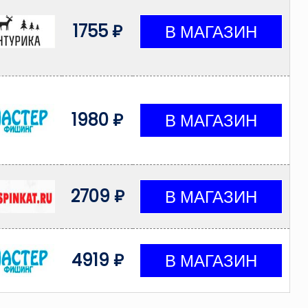
1755 ₽
1980 ₽
2709 ₽
4919 ₽