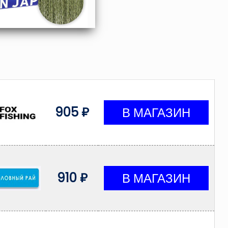
905 ₽
910 ₽