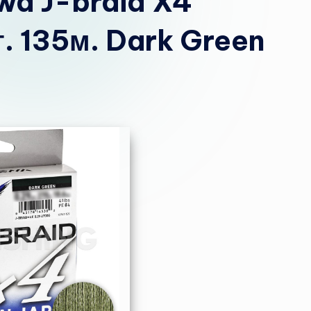
wa J-braid X4
г. 135м. Dark Green