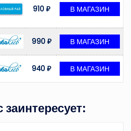
910 ₽
990 ₽
940 ₽
 заинтересует: