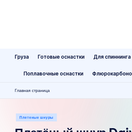
Перейти
к
содержимому
Груза
Готовые оснастки
Для спиннинга
Поплавочные оснастки
Флюрокарбоно
Главная страница
Опубликовано
Плетеные шнуры
в