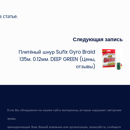
 статье.
Следующая запись
Плетёный шнур Sufix Gyro Braid
135м. 0.12мм. DEEP GREEN (Цены,
отзывы)
Если Вы обнаружили на нашем сайте материалы, которые нарушают авторские
права,
принадлежащие Вам, Вашей компании или организации, пожалуйста, сообщите