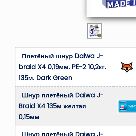
Плетёный шнур Daiwa J-
braid X4 0,19мм. PE-2 10,2кг.
135м. Dark Green
Шнур плетёный Daiwa J-
Braid X4 135м желтая
0,15мм
Шнур плетёный Daiwa J-