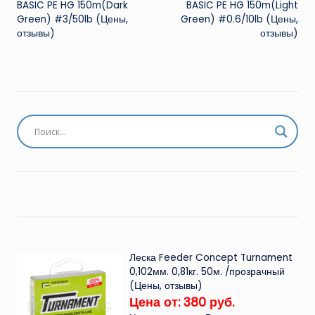
записи
BASIC PE HG 150m(Dark
BASIC PE HG 150m(Light
Green) #3/50lb (Цены,
Green) #0.6/10lb (Цены,
отзывы)
отзывы)
Леска Feeder Concept Turnament
0,102мм. 0,81кг. 50м. /прозрачный
(Цены, отзывы)
Цена от: 380 руб.