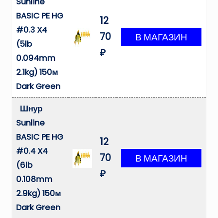
Sunline
BASIC PE HG
12
#0.3 X4
70
(5lb
₽
0.094mm
2.1kg) 150м
Dark Green
Шнур
Sunline
BASIC PE HG
12
#0.4 X4
70
(6lb
₽
0.108mm
2.9kg) 150м
Dark Green