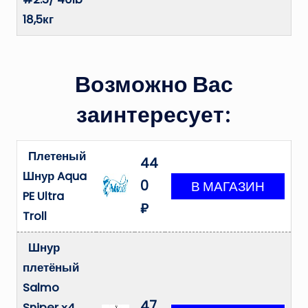
18,5кг
Возможно Вас
заинтересует:
Плетеный
44
Шнур Aqua
0
PE Ultra
₽
Troll
Шнур
плетёный
Salmo
47
Sniper х4