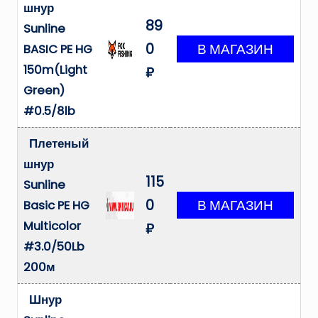
шнур
89
Sunline
0
BASIC PE HG
150m(Light
₽
Green)
#0.5/8lb
Плетеный
шнур
115
Sunline
0
Basic PE HG
Multicolor
₽
#3.0/50Lb
200м
Шнур