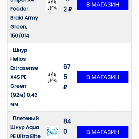
Feeder
2 ₽
Braid Army
Green,
150/014
Шнур
Helios
67
Extrasense
5
X4S PE
Green
₽
(92м) 0.43
мм
Плетеный
84
Шнур Aqua
0
PE Ultra Elite