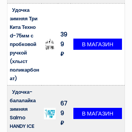
Удочка
зимняя Три
Кита Техно
39
d-75мм с
9
пробковой
ручкой
₽
(хлыст
поликарбон
ат)
Удочка-
балалайка
67
зимняя
9
Salmo
₽
HANDY ICE