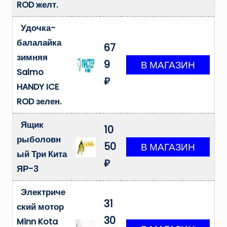
ROD желт.
Удочка-
балалайка
67
зимняя
9
Salmo
₽
HANDY ICE
ROD зелен.
Ящик
10
рыболовн
50
ый Три Кита
₽
ЯР-3
Электриче
31
ский мотор
30
Minn Kota