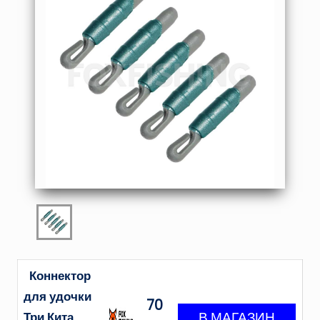
Коннектор
для удочки
70
Три Кита