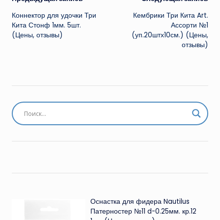
Навигация
Коннектор для удочки Три
Кембрики Три Кита Art.
записи
Кита Стонф 1мм. 5шт.
Ассорти №1
(Цены, отзывы)
(уп.20штх10см.) (Цены,
отзывы)
Оснастка для фидера Nautilus
Патерностер №11 d-0.25мм. кр.12